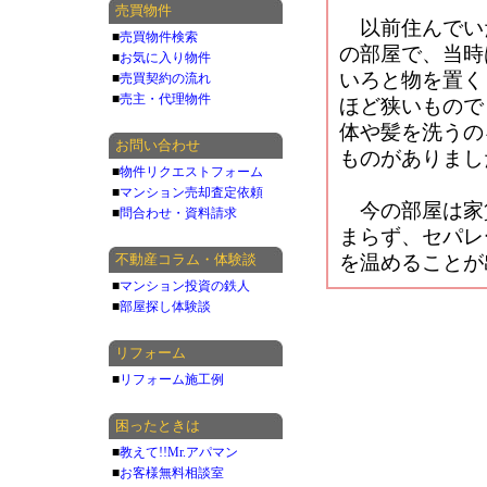
売買物件
以前住んでいた
■
売買物件検索
の部屋で、当時
■
お気に入り物件
いろと物を置く
■
売買契約の流れ
■
売主・代理物件
ほど狭いもので
体や髪を洗うの
お問い合わせ
ものがありまし
■
物件リクエストフォーム
■
マンション売却査定依頼
今の部屋は家
■
問合わせ・資料請求
まらず、セパレ
不動産コラム・体験談
を温めることが
■
マンション投資の鉄人
■
部屋探し体験談
リフォーム
■
リフォーム施工例
困ったときは
■
教えて!!Mr.アパマン
■
お客様無料相談室