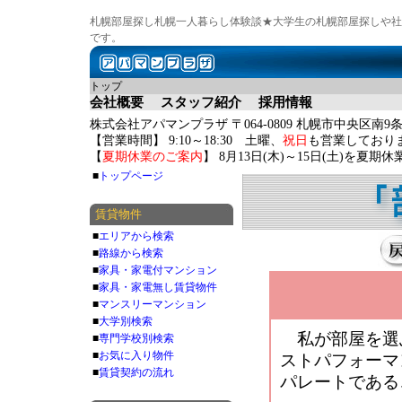
札幌部屋探し札幌一人暮らし体験談★大学生の札幌部屋探しや社
です。
トップ
会社概要
スタッフ紹介
採用情報
株式会社アパマンプラザ 〒064-0809 札幌市中央区南9条
【営業時間】 9:10～18:30 土曜、
祝日
も営業しており
【
夏期休業のご案内
】 8月13日(木)～15日(土)を夏
■
トップページ
賃貸物件
■
エリアから検索
■
路線から検索
■
家具・家電付マンション
■
家具・家電無し賃貸物件
■
マンスリーマンション
■
大学別検索
私が部屋を選
■
専門学校別検索
■
お気に入り物件
ストパフォーマ
■
賃貸契約の流れ
パレートである