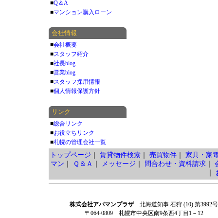
■
Q＆A
■
マンション購入ローン
会社情報
■
会社概要
■
スタッフ紹介
■
社長blog
■
営業blog
■
スタッフ採用情報
■
個人情報保護方針
リンク
■
総合リンク
■
お役立ちリンク
■
札幌の管理会社一覧
トップページ
｜
賃貸物件検索
｜
売買物件
｜
家具・家
マン
｜
Ｑ＆Ａ
｜
メッセージ
｜
問合わせ・資料請求
｜
｜
株式会社アパマンプラザ
北海道知事 石狩 (10) 第3992号
〒064-0809 札幌市中央区南9条西4丁目1－12