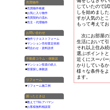
備をしなきゃい
売買物件
じていたので試
■
売買物件検索
しを始めました
■
お気に入り物件
すが人気のとこ
■
売買契約の流れ
■
売主・代理物件
もって考えてお
お問い合わせ
次にお部屋の
■
物件リクエストフォーム
生活において引
■
マンション売却査定依頼
それ以上住み続
■
問合わせ・資料請求
選ぶポイントと
不動産コラム・体験談
近くにスーパー
かりしているか
■
マンション投資の鉄人
■
部屋探し体験談
様々な条件をよ
ます。
リフォーム
■
リフォーム施工例
困ったときは
■
教えて!!Mr.アパマン
■
お客様無料相談室