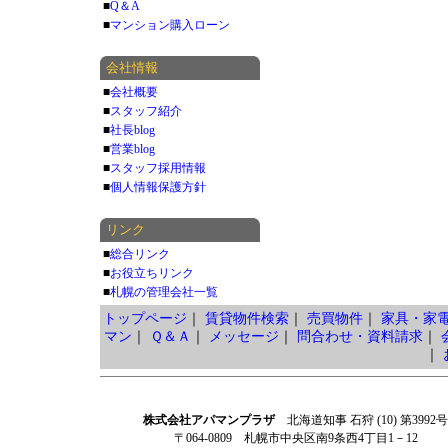
■
Q＆A
■
マンション購入ローン
会社情報
■
会社概要
■
スタッフ紹介
■
社長blog
■
営業blog
■
スタッフ採用情報
■
個人情報保護方針
リンク
■
総合リンク
■
お役立ちリンク
■
札幌の管理会社一覧
トップページ
｜
賃貸物件検索
｜
売買物件
｜
家具・家
マン
｜
Ｑ＆Ａ
｜
メッセージ
｜
問合わせ・資料請求
｜
｜
株式会社アパマンプラザ
北海道知事 石狩 (10) 第3992号
〒064-0809 札幌市中央区南9条西4丁目1－12