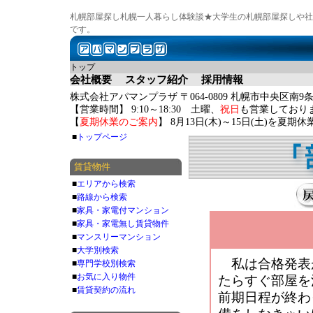
札幌部屋探し札幌一人暮らし体験談★大学生の札幌部屋探しや社
です。
トップ
会社概要
スタッフ紹介
採用情報
株式会社アパマンプラザ 〒064-0809 札幌市中央区南9条
【営業時間】 9:10～18:30 土曜、
祝日
も営業しており
【
夏期休業のご案内
】 8月13日(木)～15日(土)を夏
■
トップページ
賃貸物件
■
エリアから検索
■
路線から検索
■
家具・家電付マンション
■
家具・家電無し賃貸物件
■
マンスリーマンション
■
大学別検索
私は合格発表
■
専門学校別検索
■
お気に入り物件
たらすぐ部屋を
■
賃貸契約の流れ
前期日程が終わ