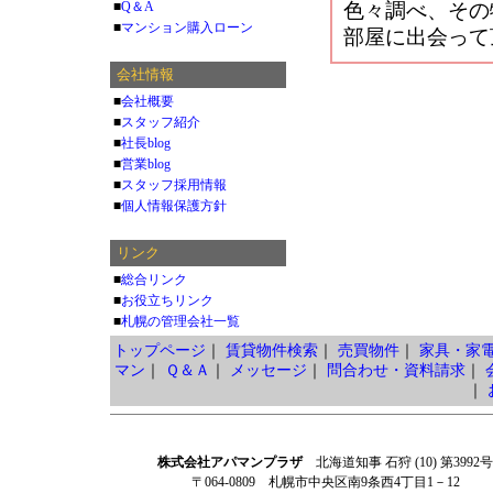
■
Q＆A
色々調べ、その
■
マンション購入ローン
部屋に出会って
会社情報
■
会社概要
■
スタッフ紹介
■
社長blog
■
営業blog
■
スタッフ採用情報
■
個人情報保護方針
リンク
■
総合リンク
■
お役立ちリンク
■
札幌の管理会社一覧
トップページ
｜
賃貸物件検索
｜
売買物件
｜
家具・家
マン
｜
Ｑ＆Ａ
｜
メッセージ
｜
問合わせ・資料請求
｜
｜
株式会社アパマンプラザ
北海道知事 石狩 (10) 第3992号
〒064-0809 札幌市中央区南9条西4丁目1－12