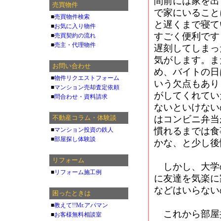
間前には家を出
売買物件
で家にいること
■
売買物件検索
と遅くまで寝て
■
お気に入り物件
すごく便利です
■
売買契約の流れ
■
売主・代理物件
遅刻してしまっ
気がします。ま
お問い合わせ
め、バイトの日
■
物件リクエストフォーム
いう欠点もあり
■
マンション売却査定依頼
がしてくれてい
■
問合わせ・資料請求
ないといけない
不動産コラム・体験談
はコンビニ弁当
慣れるまでは食
■
マンション投資の鉄人
■
部屋探し体験談
かな、と少し後
リフォーム
しかし、大学
■
リフォーム施工例
に友達を気楽に
などはいらない
困ったときは
■
教えて!!Mr.アパマン
これから部屋
■
お客様無料相談室