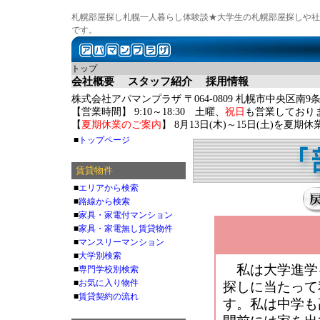
札幌部屋探し札幌一人暮らし体験談★大学生の札幌部屋探しや社
です。
トップ
会社概要
スタッフ紹介
採用情報
株式会社アパマンプラザ 〒064-0809 札幌市中央区南9条
【営業時間】 9:10～18:30 土曜、
祝日
も営業しており
【
夏期休業のご案内
】 8月13日(木)～15日(土)を夏
■
トップページ
賃貸物件
■
エリアから検索
■
路線から検索
■
家具・家電付マンション
■
家具・家電無し賃貸物件
■
マンスリーマンション
■
大学別検索
私は大学進学
■
専門学校別検索
■
お気に入り物件
探しに当たって
■
賃貸契約の流れ
す。私は中学も