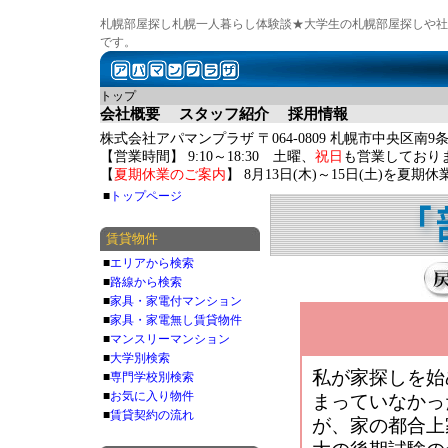
札幌部屋探し札幌一人暮らし体験談★大学生の札幌部屋探しや社
です。
トップ
会社概要
スタッフ紹介
採用情報
株式会社アパマンプラザ 〒064-0809 札幌市中央区南9条
【営業時間】 9:10～18:30 土曜、
祝日
も営業しており
【
夏期休業のご案内
】 8月13日(木)～15日(土)を夏
■
トップページ
賃貸物件
■
エリアから検索
■
路線から検索
■
家具・家電付マンション
■
家具・家電無し賃貸物件
■
マンスリーマンション
■
大学別検索
私が家探しを始
■
専門学校別検索
■
お気に入り物件
まっていなかっ
■
賃貸契約の流れ
が、家の都合上