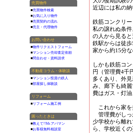
大の後期試験の
売買物件
近辺には私の納
■
売買物件検索
■
お気に入り物件
鉄筋コンクリー
■
売買契約の流れ
■
売主・代理物件
私の譲れぬ条件
の人から見ると
お問い合わせ
鉄駅からは徒歩
■
物件リクエストフォーム
家から約15分
■
マンション売却査定依頼
■
問合わせ・資料請求
しかも鉄筋コン
不動産コラム・体験談
円（管理費4千
多くあり、外見
■
マンション投資の鉄人
■
部屋探し体験談
み、廊下も綺麗
費はガス・灯油
リフォーム
■
リフォーム施工例
これから家を
管理費がしっ
困ったときは
少学校から離れ
■
教えて!!Mr.アパマン
ら、学校近くの
■
お客様無料相談室