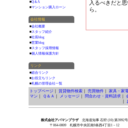
■
Q＆A
入るべきだと思
■
マンション購入ローン
ら。
会社情報
■
会社概要
■
スタッフ紹介
■
社長blog
■
営業blog
■
スタッフ採用情報
■
個人情報保護方針
リンク
■
総合リンク
■
お役立ちリンク
■
札幌の管理会社一覧
トップページ
｜
賃貸物件検索
｜
売買物件
｜
家具・家
マン
｜
Ｑ＆Ａ
｜
メッセージ
｜
問合わせ・資料請求
｜
｜
株式会社アパマンプラザ
北海道知事 石狩 (10) 第3992号
〒064-0809 札幌市中央区南9条西4丁目1－12