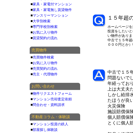
■
家具・家電付マンション
■
家具・家電無し賃貸物件
■
マンスリーマンション
１５年超
■
大学別検索
■
専門学校別検索
ホームページを
投資をしたいと
■
お気に入り物件
い物件がありま
■
賃貸契約の流れ
中古で１５年超
０００円とか）
売買物件
■
売買物件検索
■
お気に入り物件
■
売買契約の流れ
中古で１５
■
売主・代理物件
問題ないで
年経ってお
お問い合わせ
上は大丈夫
■
物件リクエストフォーム
しかし給排
■
マンション売却査定依頼
たほうが良
■
問合わせ・資料請求
火災保険
施設賠償保
不動産コラム・体験談
個人賠償保
とくに個人
■
マンション投資の鉄人
■
部屋探し体験談