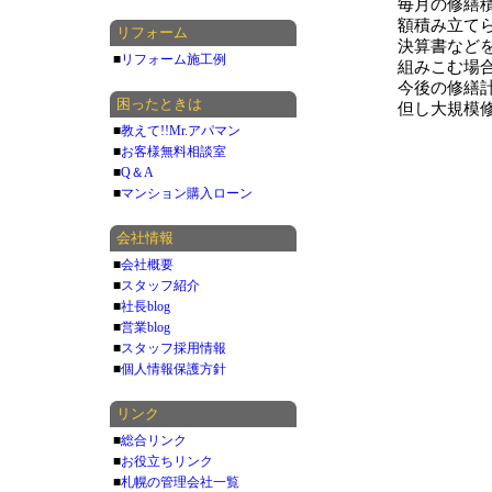
毎月の修繕
額積み立て
リフォーム
決算書など
■
リフォーム施工例
組みこむ場
今後の修繕
困ったときは
但し大規模
■
教えて!!Mr.アパマン
■
お客様無料相談室
■
Q＆A
■
マンション購入ローン
会社情報
■
会社概要
■
スタッフ紹介
■
社長blog
■
営業blog
■
スタッフ採用情報
■
個人情報保護方針
リンク
■
総合リンク
■
お役立ちリンク
■
札幌の管理会社一覧