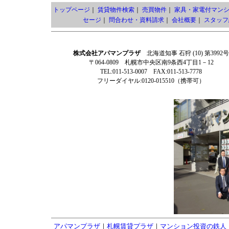
トップページ
｜
賃貸物件検索
｜
売買物件
｜
家具・家電付マン
セージ
｜
問合わせ・資料請求
｜
会社概要
｜
スタッフ
株式会社アパマンプラザ
北海道知事 石狩 (10) 第3992号
〒064-0809 札幌市中央区南9条西4丁目1－12
TEL:011-513-0007 FAX:011-513-7778
フリーダイヤル:0120-015510（携帯可）
アパマンプラザ
｜
札幌賃貸プラザ
｜
マンション投資の鉄人