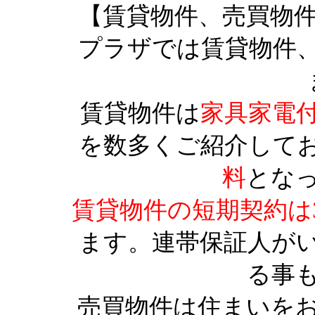
【賃貸物件、売買物
プラザでは賃貸物件
賃貸物件は
家具家電
を数多くご紹介して
料
とな
賃貸物件の短期契約は
ます。連帯保証人が
る事
売買物件は住まいを