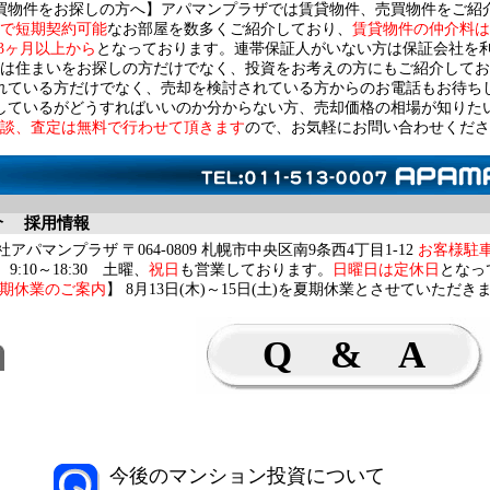
買物件をお探しの方へ】アパマンプラザでは賃貸物件、売買物件をご紹
で短期契約可能
なお部屋を数多くご紹介しており、
賃貸物件の仲介料は
3ヶ月以上から
となっております。連帯保証人がいない方は保証会社を
は住まいをお探しの方だけでなく、投資をお考えの方にもご紹介してお
れている方だけでなく、売却を検討されている方からのお電話もお待ち
しているがどうすればいいのか分からない方、売却価格の相場が知りた
談、査定は無料で行わせて頂きます
ので、お気軽にお問い合わせくださ
介
採用情報
アパマンプラザ 〒064-0809 札幌市中央区南9条西4丁目1-12
お客様駐
9:10～18:30 土曜、
祝日
も営業しております。
日曜日は定休日
となっ
期休業のご案内
】 8月13日(木)～15日(土)を夏期休業とさせていただき
Q & A
今後のマンション投資について