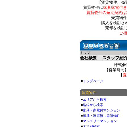
【賃貸物件、売
賃貸物件は
家具家電付き
賃貸物件の短期契約は
売買物件
購入を検討さ
売却を検討
ご相
トップ
会社概要
スタッフ紹
株式会社
【営業時間】 
【
夏
■
トップページ
賃貸物件
■
エリアから検索
■
路線から検索
■
家具・家電付マンション
■
家具・家電無し賃貸物件
■
マンスリーマンション
■
大学別検索