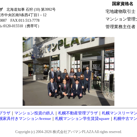
国家資格名
ザ
北海道知事 石狩 (10) 第3992号
宅地建物取引士
札幌市中央区南9条西4丁目1－12
マンション管理
-0007 FAX:011-513-7778
0120-015510（携帯可）
管理業務主任者
プラザ
｜
マンション投資の鉄人
｜
札幌不動産管理プラザ
｜
札幌マンスリーマ
幌家具付きマンションAvenue
｜
札幌マンション学生賃貸square
｜
札幌中古マン
Copyright (c) 2004-2026 株式会社アパマンPLAZA All rights reserved.