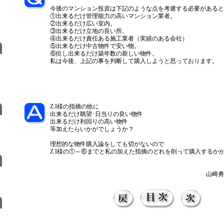
今後のマンション投資は下記のような点を考慮する必要があると
①出来るだけ管理能力の高いマンション業者。
②出来るだけ広い室内。
③出来るだけ立地の良い所。
④出来るだけ責任ある施工業者（実績のある会社）
⑤出来るだけ中古物件で安い物。
⑥但し出来るだけ築年数の新しい物件。
私は今後、上記の事を判断して購入しようと思っております。
Z.I様の指摘の他に
出来るだけ眺望･日当りの良い物件
出来るだけ利回りの高い物件
等加えたらいかがでしょうか？
理想的な物件購入論をしても切がないので
Z.I様の①～⑥までと私の加えた指摘のどれを削って購入するか
山崎勇