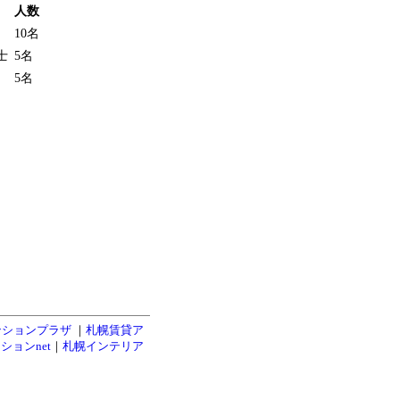
人数
10名
士
5名
5名
ンションプラザ
｜
札幌賃貸ア
ションnet
｜
札幌インテリア