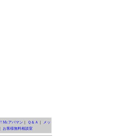
! Mr.アパマン
｜
Ｑ＆Ａ
｜
メッ
｜
お客様無料相談室