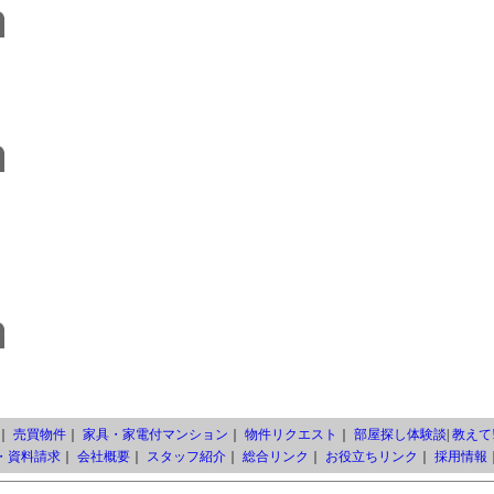
｜
売買物件
｜
家具・家電付マンション
｜
物件リクエスト
｜
部屋探し体験談
|
教えて!
・資料請求
｜
会社概要
｜
スタッフ紹介
｜
総合リンク
｜
お役立ちリンク
｜
採用情報