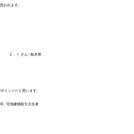
思われます。
Ｚ．Ｉ さん / 栃木県.
がポイントだと思います。
司 / 宅地建物取引主任者