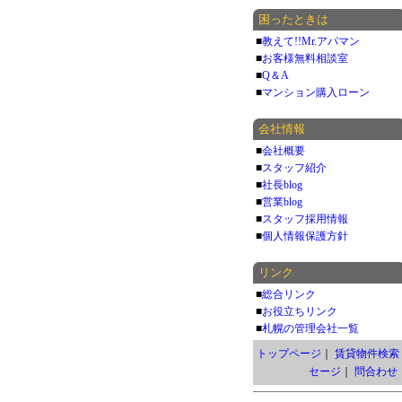
困ったときは
■
教えて!!Mr.アパマン
■
お客様無料相談室
■
Q＆A
■
マンション購入ローン
会社情報
■
会社概要
■
スタッフ紹介
■
社長blog
■
営業blog
■
スタッフ採用情報
■
個人情報保護方針
リンク
■
総合リンク
■
お役立ちリンク
■
札幌の管理会社一覧
トップページ
｜
賃貸物件検索
セージ
｜
問合わせ