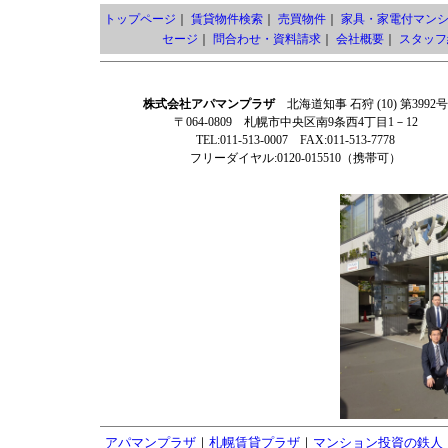
トップページ
｜
賃貸物件検索
｜
売買物件
｜
家具・家電付マン
セージ
｜
問合わせ・資料請求
｜
会社概要
｜
スタッフ
株式会社アパマンプラザ
北海道知事 石狩 (10) 第3992号
〒064-0809 札幌市中央区南9条西4丁目1－12
TEL:011-513-0007 FAX:011-513-7778
フリーダイヤル:0120-015510（携帯可）
アパマンプラザ
｜
札幌賃貸プラザ
｜
マンション投資の鉄人