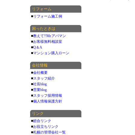
リフォーム
■
リフォーム施工例
困ったときは
■
教えて!!Mr.アパマン
■
お客様無料相談室
■
Q＆A
■
マンション購入ローン
会社情報
■
会社概要
■
スタッフ紹介
■
社長blog
■
営業blog
■
スタッフ採用情報
■
個人情報保護方針
リンク
■
総合リンク
■
お役立ちリンク
■
札幌の管理会社一覧