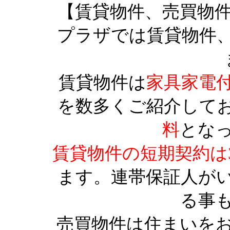
【賃貸物件、売買物
プラザでは賃貸物件
賃貸物件は
家具家電
を数多くご紹介して
料
とな
賃貸物件の短期契約は
ます。連帯保証人が
る事
売買物件は住まいを