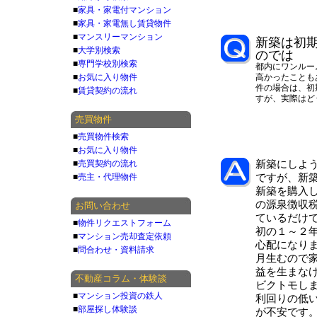
■
家具・家電付マンション
■
家具・家電無し賃貸物件
■
マンスリーマンション
新築は初
■
大学別検索
のでは
■
専門学校別検索
都内にワンルー
■
お気に入り物件
高かったことも
件の場合は、初
■
賃貸契約の流れ
すが、実際はど
売買物件
■
売買物件検索
■
お気に入り物件
■
売買契約の流れ
新築にしよ
■
売主・代理物件
ですが、新
新築を購入
の源泉徴収
お問い合わせ
ているだけ
■
物件リクエストフォーム
初の１～２
■
マンション売却査定依頼
心配になり
■
問合わせ・資料請求
月生むので
益を生まな
不動産コラム・体験談
ビクトモし
■
マンション投資の鉄人
利回りの低
■
部屋探し体験談
が不安です