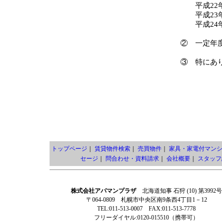
平成22年
平成23年
平成24年
② 一定年
③ 特にあ
トップページ
｜
賃貸物件検索
｜
売買物件
｜
家具・家電付マン
セージ
｜
問合わせ・資料請求
｜
会社概要
｜
スタッフ
株式会社アパマンプラザ
北海道知事 石狩 (10) 第3992号
〒064-0809 札幌市中央区南9条西4丁目1－12
TEL:011-513-0007 FAX:011-513-7778
フリーダイヤル:0120-015510（携帯可）