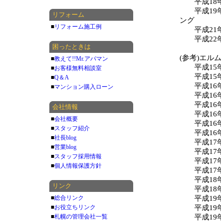
平成18年
平成19年
リフォーム
ング
■
リフォーム施工例
平成21年
平成22年
困ったときは
(参考)エル
■
教えて!!Mr.アパマン
平成15年
■
お客様無料相談室
平成15年
■
Q＆A
平成16年
■
マンション購入ローン
平成16年
平成16年
会社情報
平成16年
■
会社概要
平成16年
■
スタッフ紹介
平成16年
■
社長blog
平成17年
■
営業blog
平成17年
■
スタッフ採用情報
平成17年
■
個人情報保護方針
平成17年
平成18年
リンク
平成18年
■
総合リンク
平成19年
■
お役立ちリンク
平成19年
■
札幌の管理会社一覧
平成19年