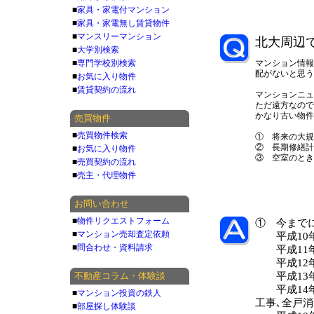
■
家具・家電付マンション
■
家具・家電無し賃貸物件
■
マンスリーマンション
北大周辺
■
大学別検索
■
専門学校別検索
マンション情報
配がないと思う
■
お気に入り物件
■
賃貸契約の流れ
マンションニュ
ただ遠方なので
かなり古い物件
売買物件
■
売買物件検索
① 将来の大規
② 長期修繕計
■
お気に入り物件
③ 空室のとき
■
売買契約の流れ
■
売主・代理物件
お問い合わせ
■
物件リクエストフォーム
① 今まで
■
マンション売却査定依頼
平成10年
■
問合わせ・資料請求
平成11年
平成12年
不動産コラム・体験談
平成13年
平成14年
■
マンション投資の鉄人
工事､全戸
■
部屋探し体験談