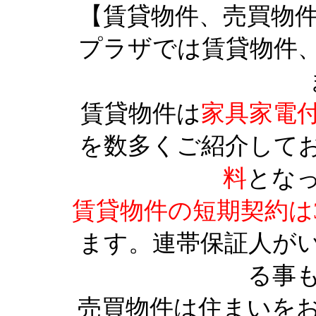
【賃貸物件、売買物
プラザでは賃貸物件
賃貸物件は
家具家電
を数多くご紹介して
料
とな
賃貸物件の短期契約は
ます。連帯保証人が
る事
売買物件は住まいを