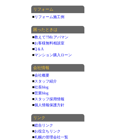
リフォーム
■
リフォーム施工例
困ったときは
■
教えて!!Mr.アパマン
■
お客様無料相談室
■
Q＆A
■
マンション購入ローン
会社情報
■
会社概要
■
スタッフ紹介
■
社長blog
■
営業blog
■
スタッフ採用情報
■
個人情報保護方針
リンク
■
総合リンク
■
お役立ちリンク
■
札幌の管理会社一覧