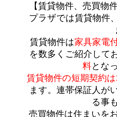
【賃貸物件、売買物
プラザでは賃貸物件
賃貸物件は
家具家電
を数多くご紹介して
料
とな
賃貸物件の短期契約は
ます。連帯保証人が
る事
売買物件は住まいを