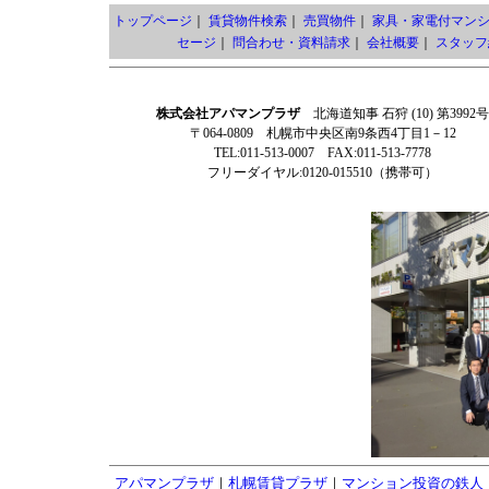
トップページ
｜
賃貸物件検索
｜
売買物件
｜
家具・家電付マン
セージ
｜
問合わせ・資料請求
｜
会社概要
｜
スタッフ
株式会社アパマンプラザ
北海道知事 石狩 (10) 第3992号
〒064-0809 札幌市中央区南9条西4丁目1－12
TEL:011-513-0007 FAX:011-513-7778
フリーダイヤル:0120-015510（携帯可）
アパマンプラザ
｜
札幌賃貸プラザ
｜
マンション投資の鉄人