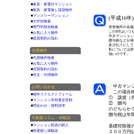
■
家具・家電付マンション
■
家具・家電無し賃貸物件
■
マンスリーマンション
(平成16
■
大学別検索
■
専門学校別検索
所有物件の名義
このHPはいつ
■
お気に入り物件
中古マンション
■
賃貸契約の流れ
贈与税などが発
多少払うにして
私については所
売買物件
強いのです。
■
売買物件検索
■
お気に入り物件
■
売買契約の流れ
■
売主・代理物件
中古マンシ
お問い合わせ
この場合移
■
物件リクエストフォーム
① 譲渡（
■
マンション売却査定依頼
② 贈与
■
問合わせ・資料請求
のどちらか
贈与税は年
不動産コラム・体験談
■
マンション投資の鉄人
基礎控除後
■
部屋探し体験談
２００万円以