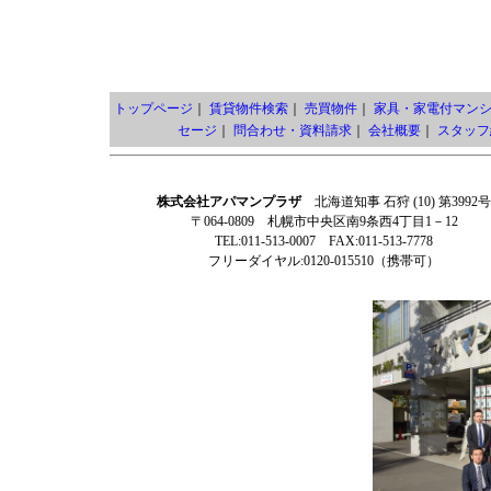
トップページ
｜
賃貸物件検索
｜
売買物件
｜
家具・家電付マン
セージ
｜
問合わせ・資料請求
｜
会社概要
｜
スタッフ
株式会社アパマンプラザ
北海道知事 石狩 (10) 第3992号
〒064-0809 札幌市中央区南9条西4丁目1－12
TEL:011-513-0007 FAX:011-513-7778
フリーダイヤル:0120-015510（携帯可）