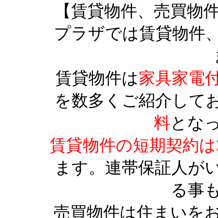
【賃貸物件、売買物
プラザでは賃貸物件
賃貸物件は
家具家電
を数多くご紹介して
料
とな
賃貸物件の短期契約は
ます。連帯保証人が
る事
売買物件は住まいを