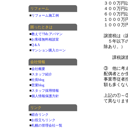
３００万円以
リフォーム
４００万円以
６００万円以
■
リフォーム施工例
１０００万円
１０００万円
困ったときは
■
教えて!!Mr.アパマン
譲渡税は（
■
お客様無料相談室
５年以下の
■
Q＆A
除あり。）
■
マンション購入ローン
課税譲渡所
会社情報
③ 他に考
■
会社概要
配偶者とか
■
スタッフ紹介
事業専従者
■
社長blog
額も多くな
■
営業blog
■
スタッフ採用情報
上記の①～
■
個人情報保護方針
て異なりま
リンク
■
総合リンク
■
お役立ちリンク
■
札幌の管理会社一覧