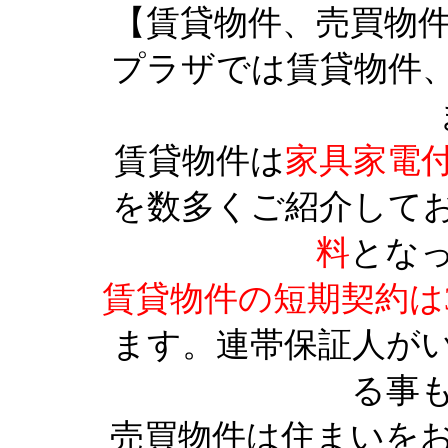
【賃貸物件、売買物
プラザでは賃貸物件
賃貸物件は
家具家電
を数多くご紹介して
料
とな
賃貸物件の短期契約は
ます。連帯保証人が
る事
売買物件は住まいを