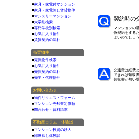
■
家具・家電付マンション
■
家具・家電無し賃貸物件
■
マンスリーマンション
契約時の
■
大学別検索
■
専門学校別検索
マンションの
仮契約をする
■
お気に入り物件
よいのでしょ
■
賃貸契約の流れ
売買物件
■
売買物件検索
■
お気に入り物件
交通費は経費
■
売買契約の流れ
できれば領収
■
売主・代理物件
領収書が無い
お問い合わせ
■
物件リクエストフォーム
■
マンション売却査定依頼
■
問合わせ・資料請求
不動産コラム・体験談
■
マンション投資の鉄人
■
部屋探し体験談