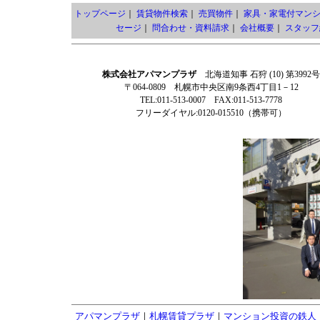
トップページ
｜
賃貸物件検索
｜
売買物件
｜
家具・家電付マン
セージ
｜
問合わせ・資料請求
｜
会社概要
｜
スタッフ
株式会社アパマンプラザ
北海道知事 石狩 (10) 第3992号
〒064-0809 札幌市中央区南9条西4丁目1－12
TEL:011-513-0007 FAX:011-513-7778
フリーダイヤル:0120-015510（携帯可）
アパマンプラザ
｜
札幌賃貸プラザ
｜
マンション投資の鉄人