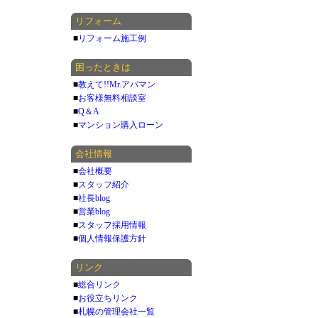
リフォーム
■
リフォーム施工例
困ったときは
■
教えて!!Mr.アパマン
■
お客様無料相談室
■
Q＆A
■
マンション購入ローン
会社情報
■
会社概要
■
スタッフ紹介
■
社長blog
■
営業blog
■
スタッフ採用情報
■
個人情報保護方針
リンク
■
総合リンク
■
お役立ちリンク
■
札幌の管理会社一覧