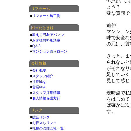
0でなくて
ょう？
リフォーム
変な質問で
■
リフォーム施工例
追伸
困ったときは
マンション
■
教えて!!Mr.アパマン
味で安全な
■
お客様無料相談室
の元は、賃
■
Q＆A
■
マンション購入ローン
きっと、１つ
られないと
会社情報
がそれなり
■
会社概要
足していく
■
スタッフ紹介
見して感じ
■
社長blog
■
営業blog
現時点で私
■
スタッフ採用情報
■
個人情報保護方針
をはじめて
ば確かに次
リンク
す。
■
総合リンク
■
お役立ちリンク
■
札幌の管理会社一覧