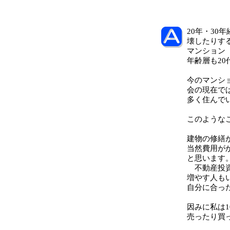
20年・30
壊したりす
マンション
年齢層も20
今のマンシ
会の現在で
多く住んで
このような
建物の修繕
当然費用が
と思います
不動産投資
増やす人も
自分に合っ
因みに私は1
売ったり買