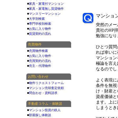
■
家具・家電付マンション
■
家具・家電無し賃貸物件
■
マンスリーマンション
マンショ
■
大学別検索
■
専門学校別検索
突然のメー
■
お気に入り物件
貴社のHP
■
賃貸契約の流れ
勉強になり
売買物件
ひとつ質問
■
売買物件検索
れば幸いに
■
お気に入り物件
マンション
■
売買契約の流れ
極論を言え
■
売主・代理物件
なるのでし
お問い合わせ
よく表現に
■
物件リクエストフォーム
条件を無視
■
マンション売却査定依頼
け・財産と
■
問合わせ・資料請求
資産価値と
ます。上に
不動産コラム・体験談
しまうとき
■
マンション投資の鉄人
■
部屋探し体験談