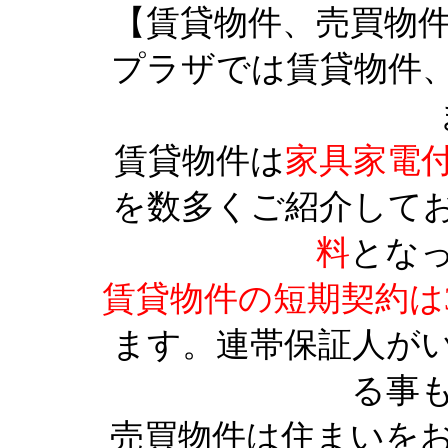
【賃貸物件、売買物
プラザでは賃貸物件
賃貸物件は
家具家電
を数多くご紹介して
料
とな
賃貸物件の短期契約は
ます。連帯保証人が
る事
売買物件は住まいを