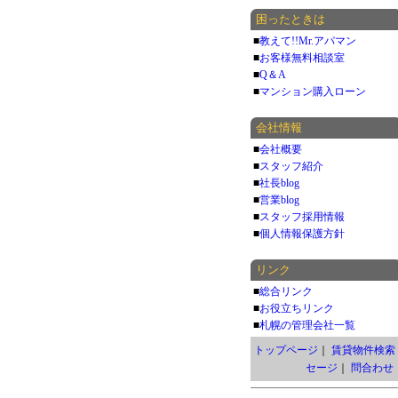
困ったときは
■
教えて!!Mr.アパマン
■
お客様無料相談室
■
Q＆A
■
マンション購入ローン
会社情報
■
会社概要
■
スタッフ紹介
■
社長blog
■
営業blog
■
スタッフ採用情報
■
個人情報保護方針
リンク
■
総合リンク
■
お役立ちリンク
■
札幌の管理会社一覧
トップページ
｜
賃貸物件検索
セージ
｜
問合わせ