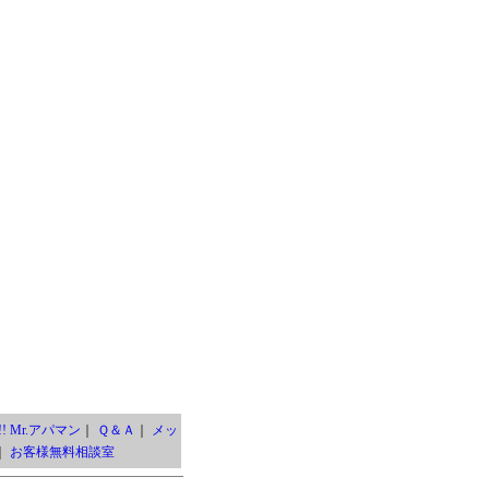
! Mr.アパマン
｜
Ｑ＆Ａ
｜
メッ
｜
お客様無料相談室