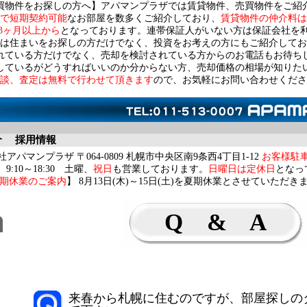
買物件をお探しの方へ】アパマンプラザでは賃貸物件、売買物件をご紹
で短期契約可能
なお部屋を数多くご紹介しており、
賃貸物件の仲介料は
3ヶ月以上から
となっております。連帯保証人がいない方は保証会社を
は住まいをお探しの方だけでなく、投資をお考えの方にもご紹介してお
れている方だけでなく、売却を検討されている方からのお電話もお待ち
しているがどうすればいいのか分からない方、売却価格の相場が知りた
談、査定は無料で行わせて頂きます
ので、お気軽にお問い合わせくださ
介
採用情報
アパマンプラザ 〒064-0809 札幌市中央区南9条西4丁目1-12
お客様駐
9:10～18:30 土曜、
祝日
も営業しております。
日曜日は定休日
となっ
期休業のご案内
】 8月13日(木)～15日(土)を夏期休業とさせていただき
Q & A
来春から札幌に住むのですが、部屋探しの