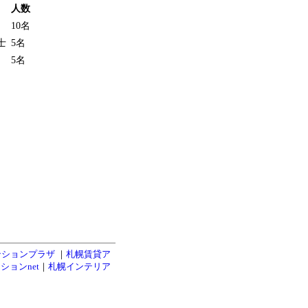
人数
10名
士
5名
5名
ンションプラザ
｜
札幌賃貸ア
ションnet
｜
札幌インテリア