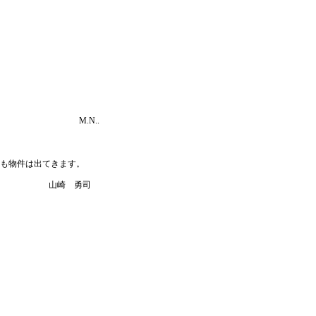
M.N..
も物件は出てきます。
山崎 勇司