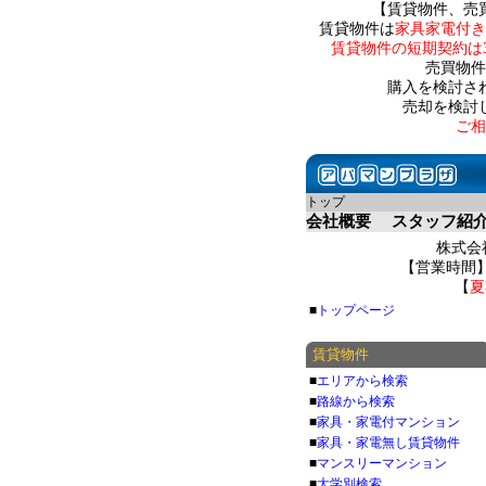
【賃貸物件、売
賃貸物件は
家具家電付き
賃貸物件の短期契約は
売買物件
購入を検討さ
売却を検討
ご相
トップ
会社概要
スタッフ紹
株式会社
【営業時間】 
【
夏
■
トップページ
賃貸物件
■
エリアから検索
■
路線から検索
■
家具・家電付マンション
■
家具・家電無し賃貸物件
■
マンスリーマンション
■
大学別検索