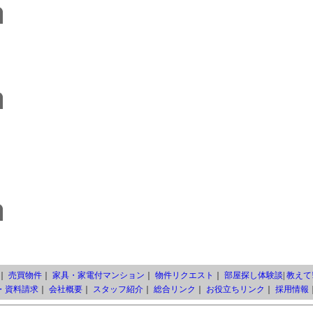
｜
売買物件
｜
家具・家電付マンション
｜
物件リクエスト
｜
部屋探し体験談
|
教えて!
・資料請求
｜
会社概要
｜
スタッフ紹介
｜
総合リンク
｜
お役立ちリンク
｜
採用情報