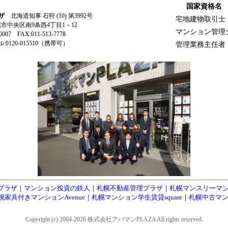
国家資格名
ザ
北海道知事 石狩 (10) 第3992号
宅地建物取引士
札幌市中央区南9条西4丁目1－12
マンション管理
-0007 FAX:011-513-7778
0120-015510（携帯可）
管理業務主任者
プラザ
｜
マンション投資の鉄人
｜
札幌不動産管理プラザ
｜
札幌マンスリーマ
幌家具付きマンションAvenue
｜
札幌マンション学生賃貸square
｜
札幌中古マン
Copyright (c) 2004-2026 株式会社アパマンPLAZA All rights reserved.