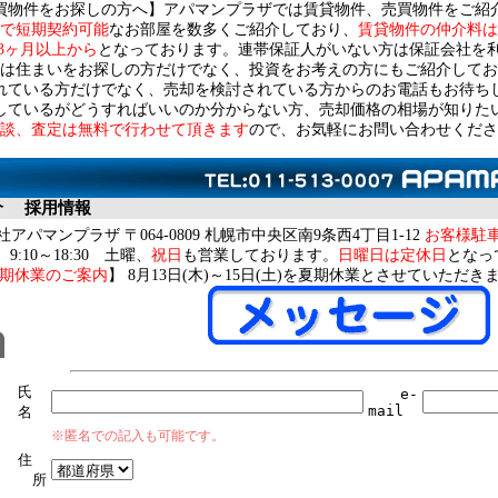
買物件をお探しの方へ】アパマンプラザでは賃貸物件、売買物件をご紹
で短期契約可能
なお部屋を数多くご紹介しており、
賃貸物件の仲介料は
3ヶ月以上から
となっております。連帯保証人がいない方は保証会社を
は住まいをお探しの方だけでなく、投資をお考えの方にもご紹介してお
れている方だけでなく、売却を検討されている方からのお電話もお待ち
しているがどうすればいいのか分からない方、売却価格の相場が知りた
談、査定は無料で行わせて頂きます
ので、お気軽にお問い合わせくださ
介
採用情報
アパマンプラザ 〒064-0809 札幌市中央区南9条西4丁目1-12
お客様駐
9:10～18:30 土曜、
祝日
も営業しております。
日曜日は定休日
となっ
期休業のご案内
】 8月13日(木)～15日(土)を夏期休業とさせていただき
氏
e-
mail
名
※匿名での記入も可能です。
住
所