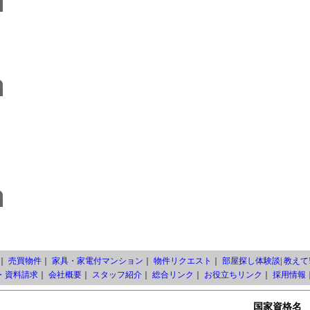
｜
売買物件
｜
家具・家電付マンション
｜
物件リクエスト
｜
部屋探し体験談
|
教えて!
・資料請求
｜
会社概要
｜
スタッフ紹介
｜
総合リンク
｜
お役立ちリンク
｜
採用情報
国家資格名