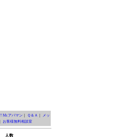
! Mr.アパマン
｜
Ｑ＆Ａ
｜
メッ
｜
お客様無料相談室
人数