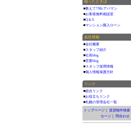
困ったときは
■
教えて!!Mr.アパマン
■
お客様無料相談室
■
Q＆A
■
マンション購入ローン
会社情報
■
会社概要
■
スタッフ紹介
■
社長blog
■
営業blog
■
スタッフ採用情報
■
個人情報保護方針
リンク
■
総合リンク
■
お役立ちリンク
■
札幌の管理会社一覧
トップページ
｜
賃貸物件検索
セージ
｜
問合わせ