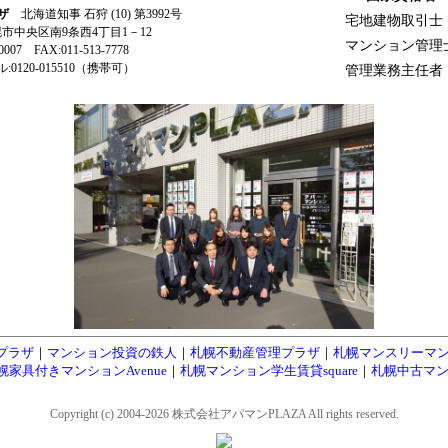
ザ
北海道知事 石狩 (10) 第3992号
宅地建物取引士
札幌市中央区南9条西4丁目1－12
マンション管理
-0007 FAX:011-513-7778
0120-015510（携帯可）
管理業務主任者
プラザ
｜
マンション投資の鉄人
｜
札幌不動産管理プラザ
｜
札幌マンスリーマ
幌家具付きマンションAvenue
｜
札幌マンション学生賃貸square
｜
札幌中古マン
Copyright (c) 2004-2026 株式会社アパマンPLAZA All rights reserved.