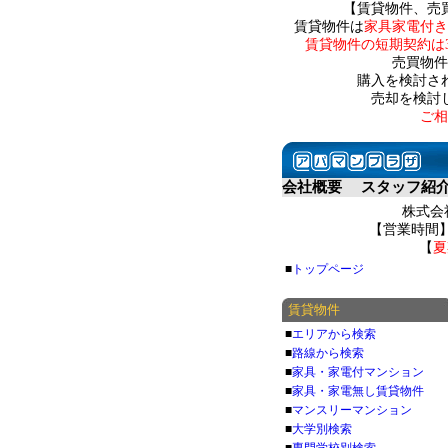
【賃貸物件、売
賃貸物件は
家具家電付き
賃貸物件の短期契約は
売買物件
購入を検討さ
売却を検討
ご相
会社概要
スタッフ紹
株式会社
【営業時間】 
【
夏
■
トップページ
賃貸物件
■
エリアから検索
■
路線から検索
■
家具・家電付マンション
■
家具・家電無し賃貸物件
■
マンスリーマンション
■
大学別検索