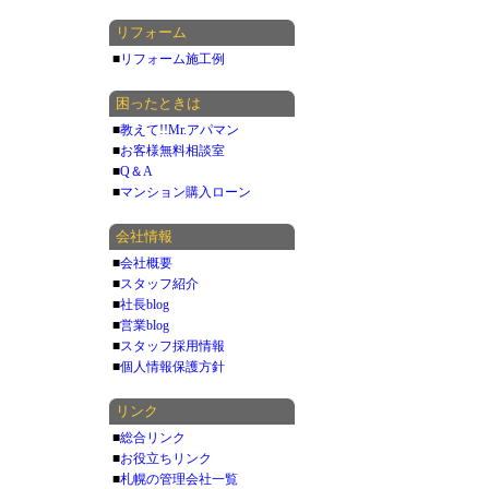
リフォーム
■
リフォーム施工例
困ったときは
■
教えて!!Mr.アパマン
■
お客様無料相談室
■
Q＆A
■
マンション購入ローン
会社情報
■
会社概要
■
スタッフ紹介
■
社長blog
■
営業blog
■
スタッフ採用情報
■
個人情報保護方針
リンク
■
総合リンク
■
お役立ちリンク
■
札幌の管理会社一覧