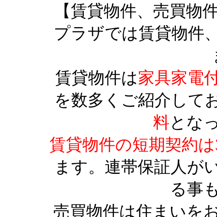
【賃貸物件、売買物
プラザでは賃貸物件
賃貸物件は
家具家電
を数多くご紹介して
料
とな
賃貸物件の短期契約は
ます。連帯保証人が
る事
売買物件は住まいを