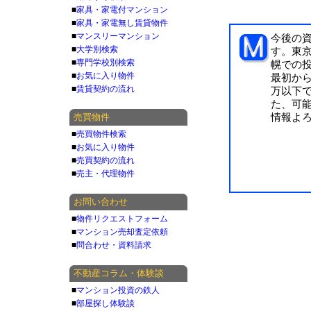
■
家具・家電付マンション
■
家具・家電無し賃貸物件
■
マンスリーマンション
今後の
■
大学別検索
す。東
■
専門学校別検索
幌での
■
お気に入り物件
最初から
■
賃貸契約の流れ
万以下
た、可
売買物件
情報よ
■
売買物件検索
■
お気に入り物件
■
売買契約の流れ
■
売主・代理物件
お問い合わせ
■
物件リクエストフォーム
■
マンション売却査定依頼
■
問合わせ・資料請求
不動産コラム・体験談
■
マンション投資の鉄人
■
部屋探し体験談