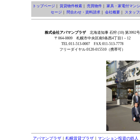
トップページ
｜
賃貸物件検索
｜
売買物件
｜
家具・家電付マン
セージ
｜
問合わせ・資料請求
｜
会社概要
｜
スタッフ
株式会社アパマンプラザ
北海道知事 石狩 (10) 第3992号
〒064-0809 札幌市中央区南9条西4丁目1－12
TEL:011-513-0007 FAX:011-513-7778
フリーダイヤル:0120-015510（携帯可）
アパマンプラザ
｜
札幌賃貸プラザ
｜
マンション投資の鉄人