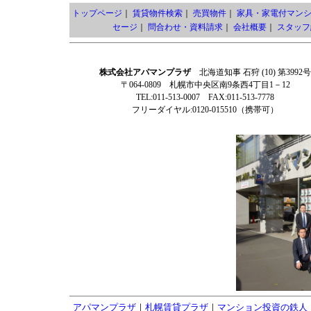
トップページ
｜
賃貸物件検索
｜
売買物件
｜
家具・家電付マン
セージ
｜
問合わせ・資料請求
｜
会社概要
｜
スタッフ
株式会社アパマンプラザ
北海道知事 石狩 (10) 第3992号
〒064-0809 札幌市中央区南9条西4丁目1－12
TEL:011-513-0007 FAX:011-513-7778
フリーダイヤル:0120-015510（携帯可）
アパマンプラザ
｜
札幌賃貸プラザ
｜
マンション投資の鉄人