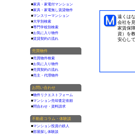
■
家具・家電付マンション
■
家具・家電無し賃貸物件
■
マンスリーマンション
遠くは
■
大学別検索
会社を見
■
専門学校別検索
家賃保
■
お気に入り物件
資）を
■
賃貸契約の流れ
安心し
売買物件
■
売買物件検索
■
お気に入り物件
■
売買契約の流れ
■
売主・代理物件
お問い合わせ
■
物件リクエストフォーム
■
マンション売却査定依頼
■
問合わせ・資料請求
不動産コラム・体験談
■
マンション投資の鉄人
■
部屋探し体験談