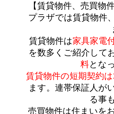
【賃貸物件、売買物
プラザでは賃貸物件
賃貸物件は
家具家電
を数多くご紹介して
料
とな
賃貸物件の短期契約は
ます。連帯保証人が
る事
売買物件は住まいを