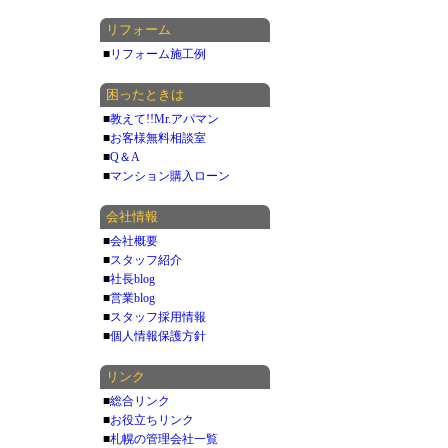
リフォーム
■
リフォーム施工例
困ったときは
■
教えて!!Mr.アパマン
■
お客様無料相談室
■
Q＆A
■
マンション購入ローン
会社情報
■
会社概要
■
スタッフ紹介
■
社長blog
■
営業blog
■
スタッフ採用情報
■
個人情報保護方針
リンク
■
総合リンク
■
お役立ちリンク
■
札幌の管理会社一覧