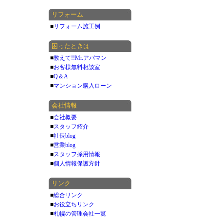
リフォーム
■
リフォーム施工例
困ったときは
■
教えて!!Mr.アパマン
■
お客様無料相談室
■
Q＆A
■
マンション購入ローン
会社情報
■
会社概要
■
スタッフ紹介
■
社長blog
■
営業blog
■
スタッフ採用情報
■
個人情報保護方針
リンク
■
総合リンク
■
お役立ちリンク
■
札幌の管理会社一覧