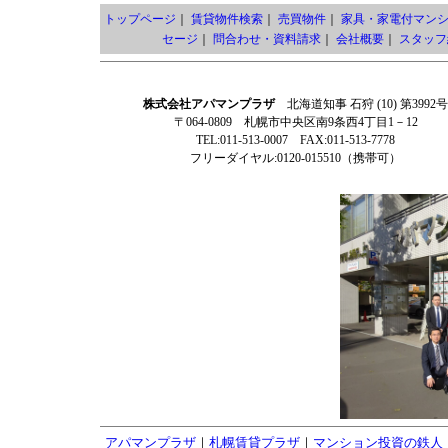
トップページ
｜
賃貸物件検索
｜
売買物件
｜
家具・家電付マン
セージ
｜
問合わせ・資料請求
｜
会社概要
｜
スタッフ
株式会社アパマンプラザ
北海道知事 石狩 (10) 第3992号
〒064-0809 札幌市中央区南9条西4丁目1－12
TEL:011-513-0007 FAX:011-513-7778
フリーダイヤル:0120-015510（携帯可）
アパマンプラザ
｜
札幌賃貸プラザ
｜
マンション投資の鉄人