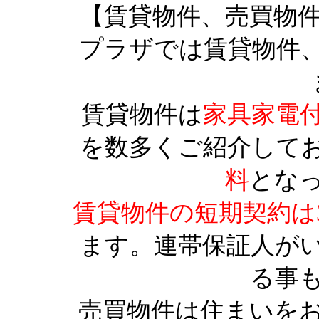
【賃貸物件、売買物
プラザでは賃貸物件
賃貸物件は
家具家電
を数多くご紹介して
料
とな
賃貸物件の短期契約は
ます。連帯保証人が
る事
売買物件は住まいを