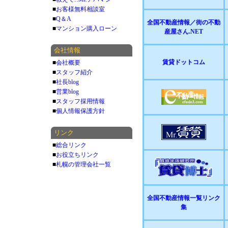
■
お客様無料相談室
■
Q＆A
全国不動産情報／街の不動
■
マンション購入ローン
産屋さん.NET
会社情報
賃貸ドットコム
■
会社概要
■
スタッフ紹介
■
社長blog
■
営業blog
■
スタッフ採用情報
■
個人情報保護方針
リンク
■
総合リンク
■
お役立ちリンク
■
札幌の管理会社一覧
全国不動産情報一覧リンク
集