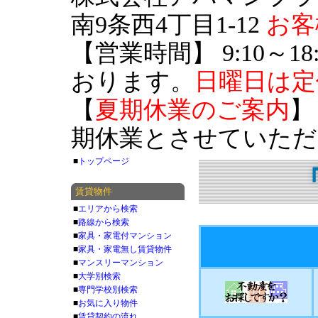
南9条西4丁目1-12
お客
【営業時間】 9:10～18
おります。
日曜日は定
【
夏期休業のご案内
】
期休業とさせていただ
■
トップページ
賃貸物件
■
エリアから検索
■
路線から検索
■
家具・家電付マンション
■
家具・家電無し賃貸物件
■
マンスリーマンション
■
大学別検索
■
専門学校別検索
■
お気に入り物件
■
賃貸契約の流れ