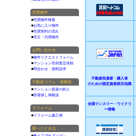
売買物件
■
売買物件検索
■
お気に入り物件
■
売買契約の流れ
■
売主・代理物件
お問い合わせ
■
物件リクエストフォーム
■
マンション売却査定依頼
■
問合わせ・資料請求
不動産投資家・購入者
不動産コラム・体験談
のための固定資産税豆知識
■
マンション投資の鉄人
■
部屋探し体験談
全国マンスリー・ウイクリ
リフォーム
ー情報
■
リフォーム施工例
困ったときは
■
教えて!!Mr.アパマン