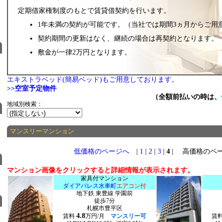
定期借家権制度のもとで賃貸借契約を行います。
1年未満の契約が可能です。（当社では期間3ヵ月からご用
契約期間の更新はなく、継続の場合は再契約となります。
敷金が一律2万円となります。
エキストラベッド(簡易ベッド)もご用意しております。
>>空室予定物件
（全額前払いの時は、
地域別検索：
マンスリーマンション
低価格のページへ
|
1
|
2
|
3
|
4
| 高価格のペ
マンション画像をクリックすると詳細情報が表示されます。
家具付マンション
ダイアパレス水車町
エアコン付
地下鉄 東豊線 学園前
徒歩7分
札幌市豊平区
4.8
賃料
万円/月
マンスリー可
賃