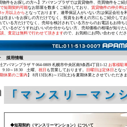
買物件をお探しの方へ】アパマンプラザでは賃貸物件、売買物件をご紹
で短期契約可能
なお部屋を数多くご紹介しており、
賃貸物件の仲介料は
3ヶ月以上から
となっております。連帯保証人がいない方は保証会社を
は住まいをお探しの方だけでなく、投資をお考えの方にもご紹介してお
れている方だけでなく、売却を検討されている方からのお電話もお待ち
しているがどうすればいいのか分からない方、売却価格の相場が知りた
談、査定は無料で行わせて頂きます
ので、お気軽にお問い合わせくださ
介
採用情報
アパマンプラザ 〒064-0809 札幌市中央区南9条西4丁目1-12
お客様駐
9:10～18:30 土曜、
祝日
も営業しております。
日曜日は定休日
となっ
期休業のご案内
】 8月13日(木)～15日(土)を夏期休業とさせていただき
◆短期契約（マンスリーマンション）について