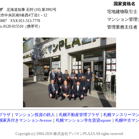
国家資格名
ザ
北海道知事 石狩 (10) 第3992号
宅地建物取引士
札幌市中央区南9条西4丁目1－12
マンション管理
-0007 FAX:011-513-7778
0120-015510（携帯可）
管理業務主任者
プラザ
｜
マンション投資の鉄人
｜
札幌不動産管理プラザ
｜
札幌マンスリーマ
幌家具付きマンションAvenue
｜
札幌マンション学生賃貸square
｜
札幌中古マン
Copyright (c) 2004-2026 株式会社アパマンPLAZA All rights reserved.