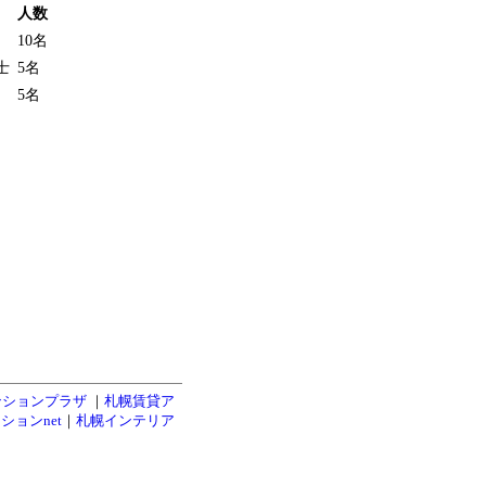
人数
10名
士
5名
5名
ンションプラザ
｜
札幌賃貸ア
ションnet
｜
札幌インテリア