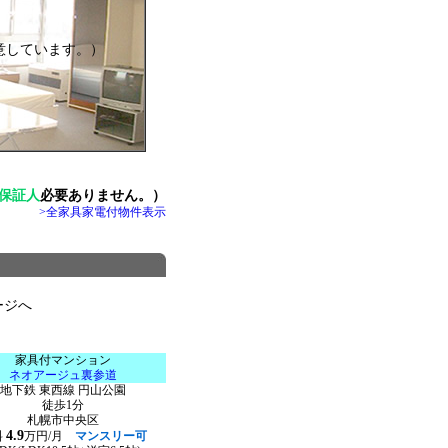
意しています。）
保証人
必要ありません。）
>全家具家電付物件表示
ージへ
家具付マンション
ネオアージュ裏参道
地下鉄 東西線 円山公園
徒歩1分
札幌市中央区
4.9
料
万円/月
マンスリー可