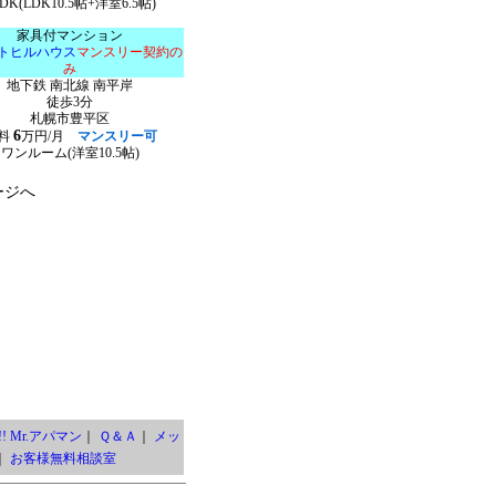
LDK(LDK10.5帖+洋室6.5帖)
家具付マンション
トヒルハウス
マンスリー契約の
み
地下鉄 南北線 南平岸
徒歩3分
札幌市豊平区
6
料
万円/月
マンスリー可
ワンルーム(洋室10.5帖)
ージへ
! Mr.アパマン
｜
Ｑ＆Ａ
｜
メッ
｜
お客様無料相談室