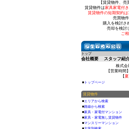
【賃貸物件、売
賃貸物件は
家具家電付き
賃貸物件の短期契約は
売買物件
購入を検討さ
売却を検討
ご相
トップ
会社概要
スタッフ紹
株式会社
【営業時間】 
【
夏
■
トップページ
賃貸物件
■
エリアから検索
■
路線から検索
■
家具・家電付マンション
■
家具・家電無し賃貸物件
■
マンスリーマンション
■
大学別検索