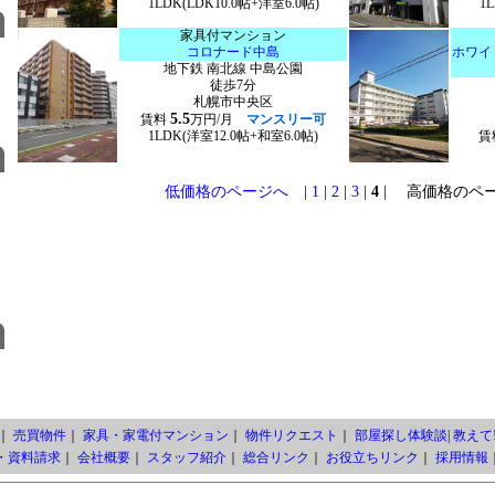
1LDK(LDK10.0帖+洋室6.0帖)
1
家具付マンション
コロナード中島
ホワイ
地下鉄 南北線 中島公園
徒歩7分
札幌市中央区
5.5
賃料
万円/月
マンスリー可
1LDK(洋室12.0帖+和室6.0帖)
賃
低価格のページへ
|
1
|
2
|
3
|
4
| 高価格のペ
｜
売買物件
｜
家具・家電付マンション
｜
物件リクエスト
｜
部屋探し体験談
|
教えて!
・資料請求
｜
会社概要
｜
スタッフ紹介
｜
総合リンク
｜
お役立ちリンク
｜
採用情報