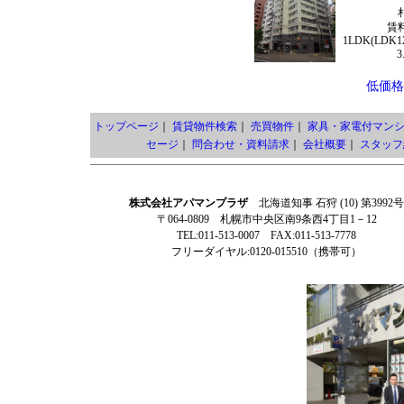
賃
1LDK(LDK
3
低価格
トップページ
｜
賃貸物件検索
｜
売買物件
｜
家具・家電付マン
セージ
｜
問合わせ・資料請求
｜
会社概要
｜
スタッフ
株式会社アパマンプラザ
北海道知事 石狩 (10) 第3992号
〒064-0809 札幌市中央区南9条西4丁目1－12
TEL:011-513-0007 FAX:011-513-7778
フリーダイヤル:0120-015510（携帯可）