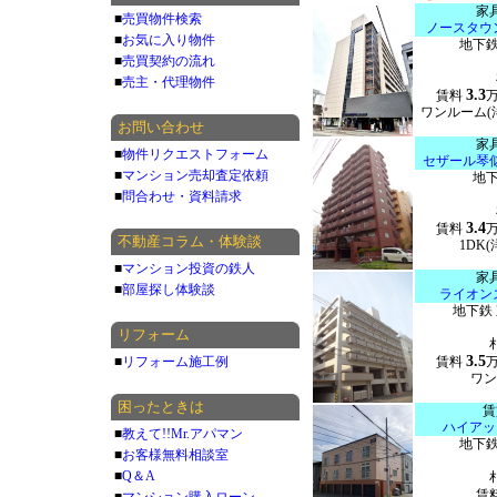
家
■
売買物件検索
ノースタウ
■
お気に入り物件
地下鉄
■
売買契約の流れ
■
売主・代理物件
3.3
賃料
ワンルーム(洋
お問い合わせ
家
■
物件リクエストフォーム
セザール琴
■
マンション売却査定依頼
地下
■
問合わせ・資料請求
3.4
賃料
不動産コラム・体験談
1DK(
■
マンション投資の鉄人
家
■
部屋探し体験談
ライオン
地下鉄
リフォーム
3.5
■
リフォーム施工例
賃料
ワン
困ったときは
賃
ハイアッ
■
教えて!!Mr.アパマン
地下鉄
■
お客様無料相談室
■
Q＆A
賃