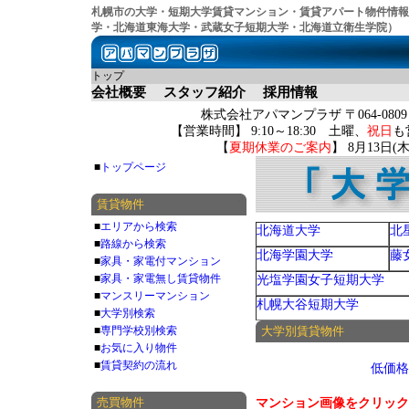
札幌市の大学・短期大学賃貸マンション・賃貸アパート物件情報
学・北海道東海大学・武蔵女子短期大学・北海道立衛生学院）
トップ
会社概要
スタッフ紹介
採用情報
株式会社アパマンプラザ 〒064-080
【営業時間】 9:10～18:30 土曜、
祝日
も
【
夏期休業のご案内
】 8月13日
■
トップページ
賃貸物件
■
エリアから検索
北海道大学
北
■
路線から検索
北海学園大学
藤
■
家具・家電付マンション
■
家具・家電無し賃貸物件
光塩学園女子短期大学
■
マンスリーマンション
札幌大谷短期大学
■
大学別検索
■
専門学校別検索
大学別賃貸物件
■
お気に入り物件
■
賃貸契約の流れ
低価格
売買物件
マンション画像をクリック