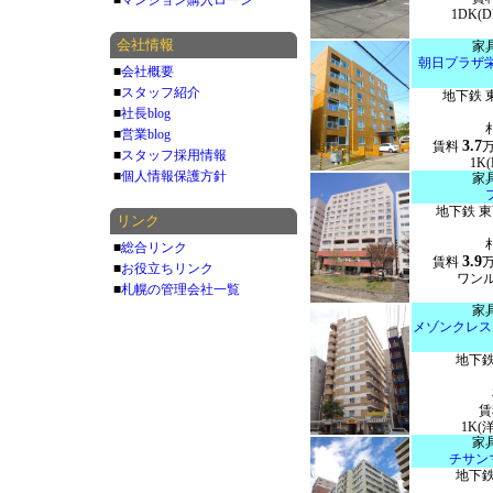
■
マンション購入ローン
1DK(D
会社情報
家
朝日プラザ
■
会社概要
■
スタッフ紹介
地下鉄 
■
社長blog
■
営業blog
3.7
賃料
■
スタッフ採用情報
1K(
■
個人情報保護方針
家
地下鉄 
リンク
■
総合リンク
3.9
賃料
■
お役立ちリンク
ワンル
■
札幌の管理会社一覧
家
メゾンクレス
地下鉄
賃
1K(洋
家
チサン
地下鉄