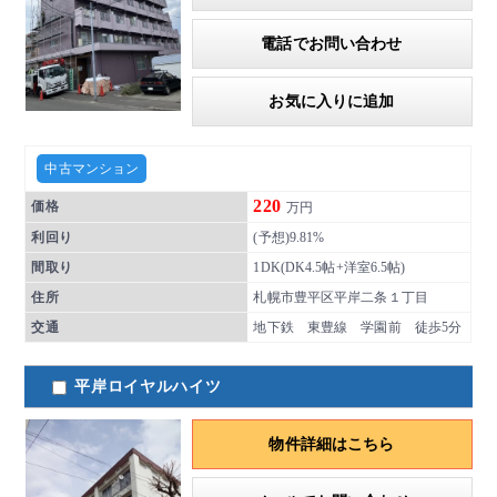
電話でお問い合わせ
お気に入りに追加
中古マンション
220
価格
万円
利回り
(予想)9.81%
間取り
1DK(DK4.5帖+洋室6.5帖)
住所
札幌市豊平区平岸二条１丁目
交通
地下鉄 東豊線 学園前 徒歩5分
平岸ロイヤルハイツ
物件詳細はこちら