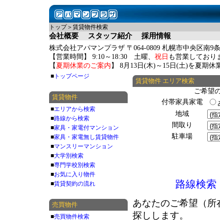
トップ＞賃貸物件検索
会社概要
スタッフ紹介
採用情報
株式会社アパマンプラザ 〒064-0809 札幌市中央区南9条
【営業時間】 9:10～18:30 土曜、
祝日
も営業しており
【
夏期休業のご案内
】 8月13日(木)～15日(土)を夏
■
トップページ
賃貸物件 エリア検索
ご希望
賃貸物件
付帯家具家電
■
エリアから検索
地域
■
路線から検索
間取り
■
家具・家電付マンション
駐車場
■
家具・家電無し賃貸物件
■
マンスリーマンション
■
大学別検索
■
専門学校別検索
■
お気に入り物件
路線検索
■
賃貸契約の流れ
あなたのご希望（所
売買物件
探しします。
■
売買物件検索