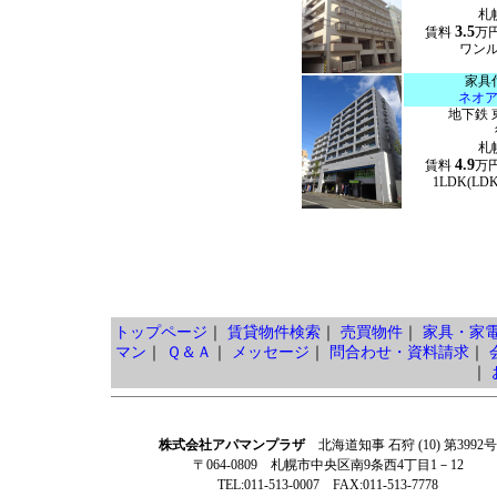
札
3.5
賃料
万
ワンルー
家具
ネオ
地下鉄 
札
4.9
賃料
万
1LDK(LD
トップページ
｜
賃貸物件検索
｜
売買物件
｜
家具・家
マン
｜
Ｑ＆Ａ
｜
メッセージ
｜
問合わせ・資料請求
｜
｜
株式会社アパマンプラザ
北海道知事 石狩 (10) 第3992号
〒064-0809 札幌市中央区南9条西4丁目1－12
TEL:011-513-0007 FAX:011-513-7778