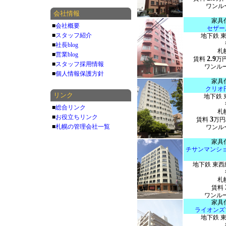
ワンルー
会社情報
家具
■
会社概要
セザー
■
スタッフ紹介
地下鉄 
■
社長blog
札
■
営業blog
2.9
賃料
万
■
スタッフ採用情報
ワンルー
■
個人情報保護方針
家具
クリオ
リンク
地下鉄 
■
総合リンク
札
■
お役立ちリンク
3
賃料
万円
■
札幌の管理会社一覧
ワンルー
家具
チサンマンシ
地下鉄 東西
札
賃料
ワンルー
家具
ライオンズ
地下鉄 