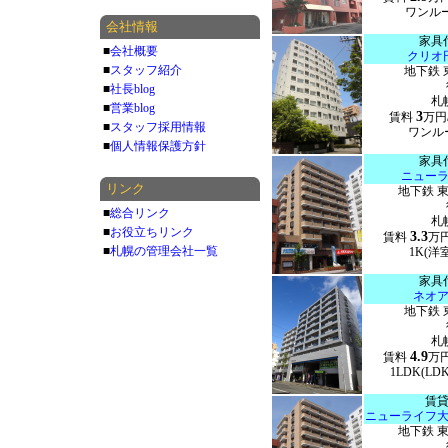
ワンルー
会社情報
家具
■
会社概要
クリオ
■
スタッフ紹介
地下鉄 
■
社長blog
札
■
営業blog
3
賃料
万円
■
スタッフ採用情報
ワンルー
■
個人情報保護方針
家具
ニュー
リンク
地下鉄 
■
総合リンク
札
■
お役立ちリンク
3.3
賃料
万
■
札幌の管理会社一覧
1K(洋室
家具
ネオ
地下鉄 
札
4.9
賃料
万
1LDK(LD
賃
ニューライフ
地下鉄 