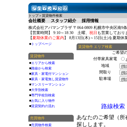
トップ＞賃貸物件検索
会社概要
スタッフ紹介
採用情報
株式会社アパマンプラザ 〒064-0809 札幌市中央区南9条
【営業時間】 9:10～18:30 土曜、
祝日
も営業しており
【
夏期休業のご案内
】 8月13日(木)～15日(土)を夏
■
トップページ
賃貸物件 エリア検索
ご希望
賃貸物件
付帯家具家電
■
エリアから検索
地域
■
路線から検索
間取り
■
家具・家電付マンション
駐車場
■
家具・家電無し賃貸物件
■
マンスリーマンション
■
大学別検索
■
専門学校別検索
■
お気に入り物件
路線検索
■
賃貸契約の流れ
あなたのご希望（所
売買物件
探しします。
■
売買物件検索