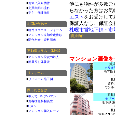
■
お気に入り物件
他にも物件が多数ご
■
売買契約の流れ
らなかった方はお気
■
売主・代理物件
エスト
をお受けして
保証人なし、保証会
お問い合わせ
札幌市営地下鉄・市
■
物件リクエストフォーム
■
マンション売却査定依頼
賃貸物件
■
問合わせ・資料請求
不動産コラム・体験談
■
マンション投資の鉄人
マンション画像を
■
部屋探し体験談
賃
クリオ
地下鉄 
リフォーム
■
リフォーム施工例
札
賃料
ワンルー
困ったときは
家具
■
教えて!!Mr.アパマン
セザー
■
お客様無料相談室
地下鉄 
■
Q＆A
札
■
マンション購入ローン
2.9
賃料
万