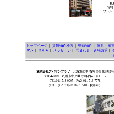
札
賃料
ワンルー
トップページ
｜
賃貸物件検索
｜
売買物件
｜
家具・家
マン
｜
Ｑ＆Ａ
｜
メッセージ
｜
問合わせ・資料請求
｜
｜
株式会社アパマンプラザ
北海道知事 石狩 (10) 第3992号
〒064-0809 札幌市中央区南9条西4丁目1－12
TEL:011-513-0007 FAX:011-513-7778
フリーダイヤル:0120-015510（携帯可）