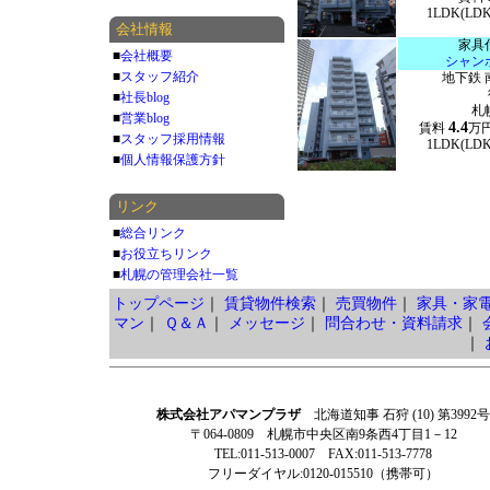
1LDK(LD
会社情報
家具
■
会社概要
シャン
■
スタッフ紹介
地下鉄 
■
社長blog
札
■
営業blog
4.4
賃料
万
■
スタッフ採用情報
1LDK(LD
■
個人情報保護方針
リンク
■
総合リンク
■
お役立ちリンク
■
札幌の管理会社一覧
トップページ
｜
賃貸物件検索
｜
売買物件
｜
家具・家
マン
｜
Ｑ＆Ａ
｜
メッセージ
｜
問合わせ・資料請求
｜
｜
株式会社アパマンプラザ
北海道知事 石狩 (10) 第3992号
〒064-0809 札幌市中央区南9条西4丁目1－12
TEL:011-513-0007 FAX:011-513-7778
フリーダイヤル:0120-015510（携帯可）