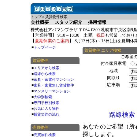
トップ＞賃貸物件検索
会社概要
スタッフ紹介
採用情報
株式会社アパマンプラザ 〒064-0809 札幌市中央区南9条
【営業時間】 9:10～18:30 土曜、
祝日
も営業しており
【
夏期休業のご案内
】 8月13日(木)～15日(土)を夏
■
トップページ
賃貸物件 エリア検索
ご希望
賃貸物件
付帯家具家電
■
エリアから検索
地域
■
路線から検索
間取り
■
家具・家電付マンション
駐車場
■
家具・家電無し賃貸物件
■
マンスリーマンション
■
大学別検索
■
専門学校別検索
■
お気に入り物件
路線検索
■
賃貸契約の流れ
あなたのご希望（所
売買物件
探しします。
■
売買物件検索