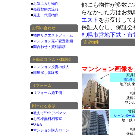
■
お気に入り物件
他にも物件が多数ご
■
売買契約の流れ
らなかった方はお気
■
売主・代理物件
エスト
をお受けして
保証人なし、保証会
お問い合わせ
札幌市営地下鉄・市
■
物件リクエストフォーム
■
マンション売却査定依頼
賃貸物件
■
問合わせ・資料請求
不動産コラム・体験談
■
マンション投資の鉄人
マンション画像を
■
部屋探し体験談
家具
南1条
地下鉄 
リフォーム
■
リフォーム施工例
札
賃料
ワンルー
困ったときは
賃
■
教えて!!Mr.アパマン
シャンボー
■
お客様無料相談室
地下鉄 
■
Q＆A
札
■
マンション購入ローン
賃料