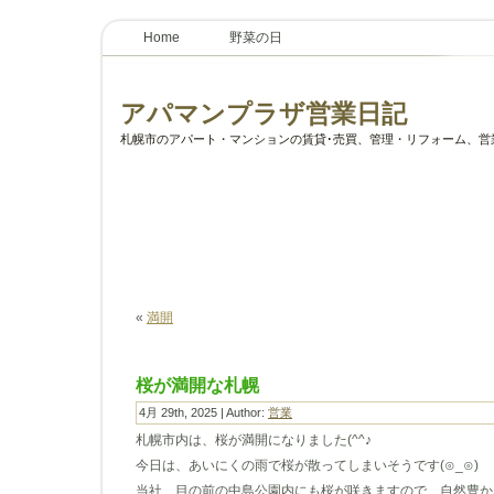
Home
野菜の日
アパマンプラザ営業日記
札幌市のアパート・マンションの賃貸･売買、管理・リフォーム、営
«
満開
桜が満開な札幌
4月 29th, 2025 | Author:
営業
札幌市内は、桜が満開になりました(^^♪
今日は、あいにくの雨で桜が散ってしまいそうです(⊙_⊙)
当社、目の前の中島公園内にも桜が咲きますので、自然豊か