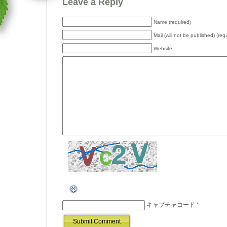
Leave a Reply
Name (required)
Mail (will not be published) (req
Website
キャプチャコード
*