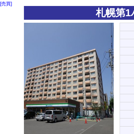
[売買]
札幌第1