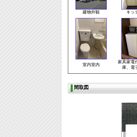
建物外観
キッ
家具家電
室内室内
庫、電
間取図