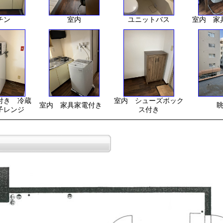
チン
室内
ユニットバス
室内 家
付き 冷蔵
室内 シューズボック
室内 家具家電付き
子レンジ
ス付き