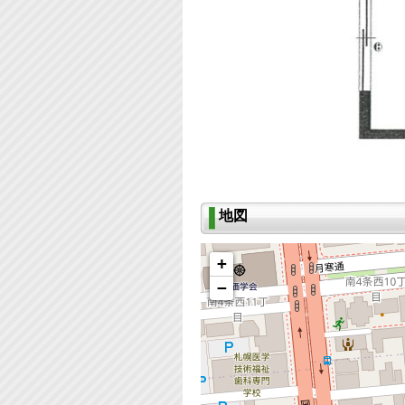
地図
+
−