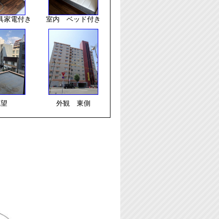
具家電付き
室内 ベッド付き
眺望
外観 東側