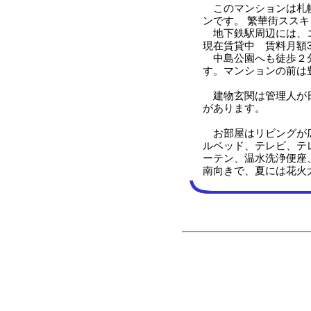
このマンションは札幌
ンです。 繁華街スス
地下鉄駅周辺には、
現在賃貸中 賃料月額34
中島公園へも徒歩２分
す。マンションの前は
建物玄関は管理人が日
があります。
お部屋はリビングが広
ルベッド、テレビ、テ
ーテン、温水洗浄便座
南向きで、夏には花火