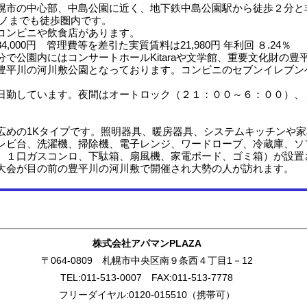
市の中心部、中島公園に近く、地下鉄中島公園駅から徒歩２分と
キノまでも徒歩圏内です。
コンビニや飲食店があります。
,000円 管理費等を差引た実質賃料は21,980円 年利回 ８.24％
で公園内にはコンサートホールKitaraや文学館、重要文化財の豊
豊平川の河川敷公園となっております。コンビニのセブンイレブン
勤しています。夜間はオートロック（２１：００～６：００）、
めの1Kタイプです。照明器具、暖房器具、システムキッチンや家
レビ台、洗濯機、掃除機、電子レンジ、ワードローブ、冷蔵庫、ソ
、１口ガスコンロ、下駄箱、扇風機、家電ボード、ゴミ箱）が設置
大会が目の前の豊平川の河川敷で開催され大勢の人が訪れます。
株式会社アパマンPLAZA
〒064-0809 札幌市中央区南９条西４丁目1－12
TEL:011-513-0007 FAX:011-513-7778
フリーダイヤル:0120-015510（携帯可）