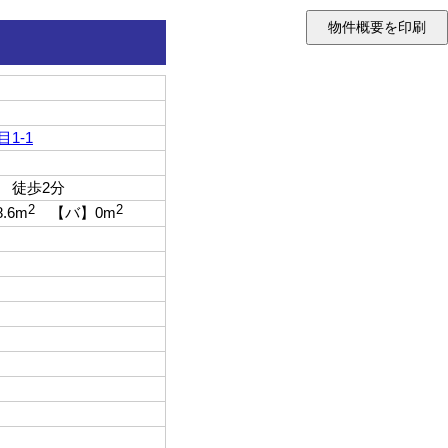
1-1
 徒歩2分
2
2
8.6m
【バ】0m