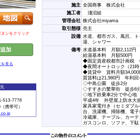
施主
全国商事 株式会社
施工者
淺沼組
管理会社
株式会社miyama
取引態様
売主
ボタンをクリック
設備
水道、都市ガス、風呂、ト
湯、シャワー
追加
備考
水道基本料 月額2,112円
給湯基本料 月額500円
◆固定資産税都市計画税 年額
覧を見る
◆夜間オートロック（21時
◆賃貸中 賃料月額34,0
質賃料は21,980円 年利回り
◇中島公園 徒歩2分
先
◇すすきの繁華街 徒歩6
◇地下鉄乗車2分で中心地
-513-7778
平成4年 外壁屋上防水大
家具家電付き（セミダブル
10（携帯可）
台、洗濯機、掃除機、電子
co.jp
冷蔵庫、テーブル、カーテ
ガスコンロ、ソファ、下駄