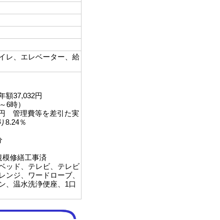
イレ、エレベーター、給
37,032円
～6時）
00円 管理費等を差引た実
8.24％
分
規模修繕工事済
ベッド、テレビ、テレビ
レンジ、ワードローブ、
ン、温水洗浄便座、1口