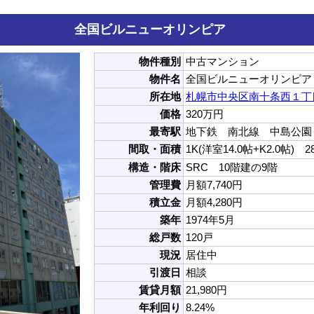
全国ビルニューオリンピア
物件種別
中古マンション
物件名
全国ビルニューオリンピア
所在地
札幌市中央区南十条西１丁目
価格
320万円
最寄駅
地下鉄 南北線 中島公園
間取・面積
1K(洋室14.0帖+K2.0帖) 2
構造・階床
SRC 10階建の9階
管理費
月額7,740円
積立金
月額4,280円
築年
1974年5月
総戸数
120戸
現況
居住中
引渡日
相談
賃貸月額
21,980円
年利回り
8.24%