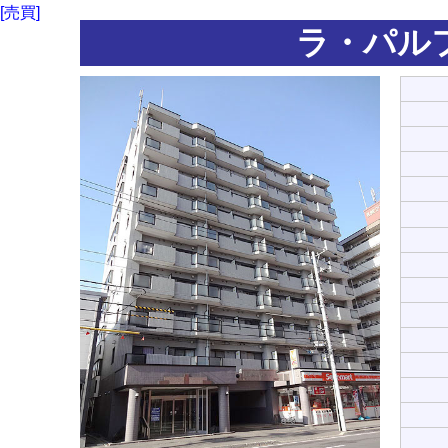
[売買]
ラ・パル