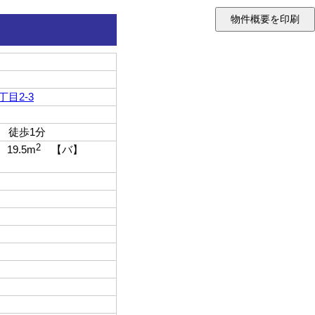
目2-3
 徒歩1分
2
 19.5m
【バ】