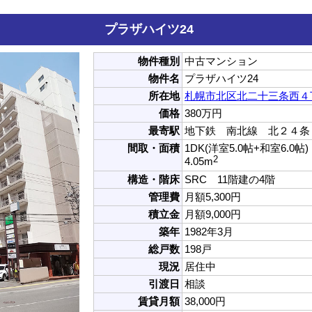
プラザハイツ24
物件種別
中古マンション
物件名
プラザハイツ24
所在地
札幌市北区北二十三条西４丁
価格
380万円
最寄駅
地下鉄 南北線 北２４条
間取・面積
1DK(洋室5.0帖+和室6.0帖)
2
4.05m
構造・階床
SRC 11階建の4階
管理費
月額5,300円
積立金
月額9,000円
築年
1982年3月
総戸数
198戸
現況
居住中
引渡日
相談
賃貸月額
38,000円