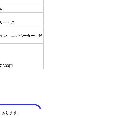
合
サービス
イレ、エレベーター、給
,300円
にあります。