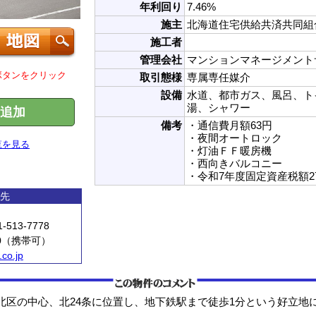
年利回り
7.46%
施主
北海道住宅供給共済共同組
施工者
管理会社
マンションマネージメント
ボタンをクリック
取引態様
専属専任媒介
設備
水道、都市ガス、風呂、ト
湯、シャワー
追加
備考
・通信費月額63円
・夜間オートロック
覧を見る
・灯油ＦＦ暖房機
・西向きバルコニー
・令和7年度固定資産税額27
先
-513-7778
10（携帯可）
co.jp
区の中心、北24条に位置し、地下鉄駅まで徒歩1分という好立地