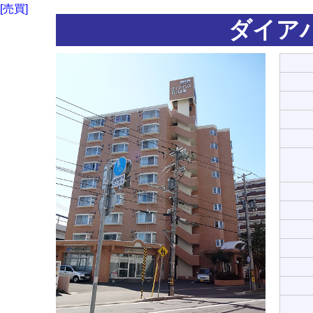
[売買]
ダイア