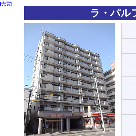
[売買]
ラ・パル