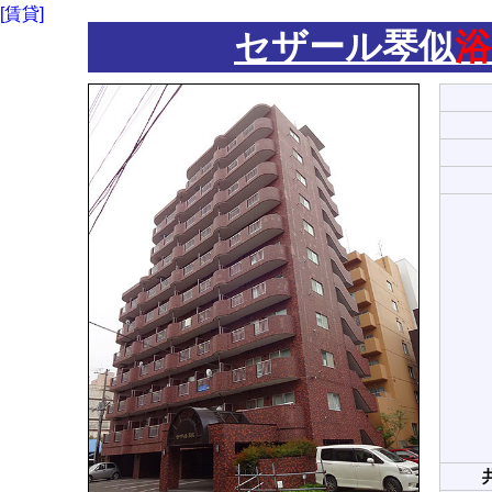
[賃貸]
セザール琴似
浴