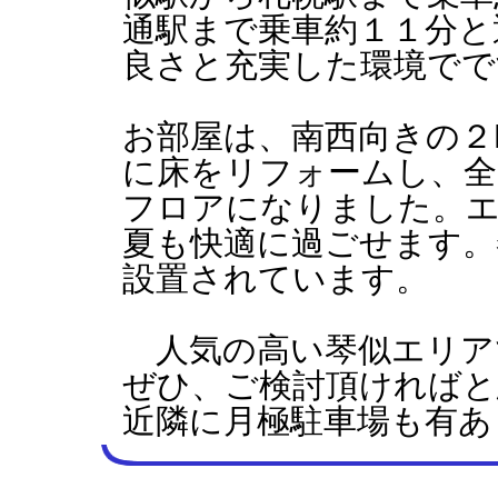
通駅まで乗車約１１分と
良さと充実した環境でで
お部屋は、南西向きの２D
に床をリフォームし、全
フロアになりました。
夏も快適に過ごせます。
設置されています。
人気の高い琴似エリア
ぜひ、ご検討頂ければと
近隣に月極駐車場も有あ