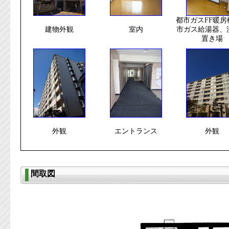
都市ガスFF暖房
建物外観
室内
市ガス給湯器、
置き場
外観
エントランス
外観
間取図