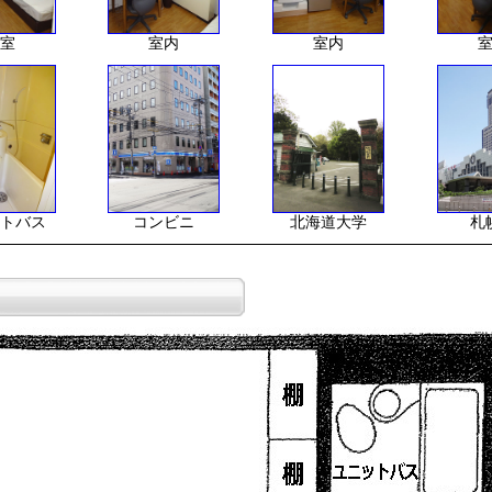
室
室内
室内
トバス
コンビニ
北海道大学
札