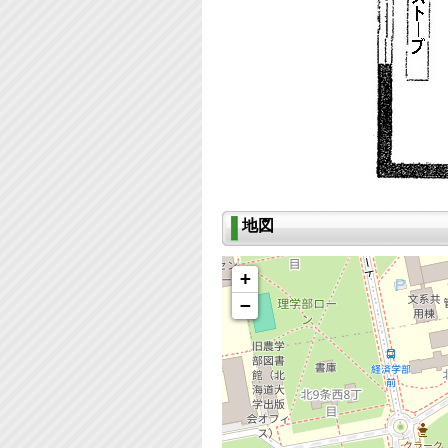
地図
+
−