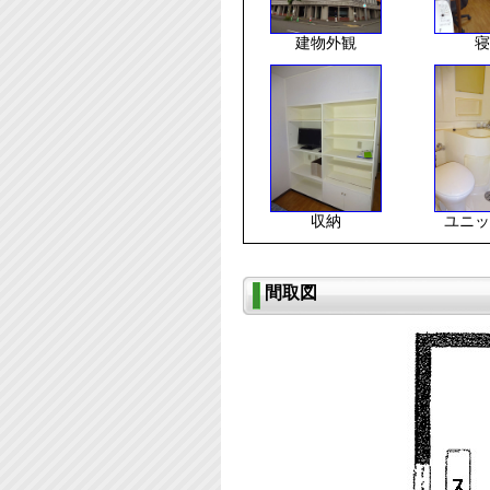
建物外観
寝
収納
ユニッ
間取図