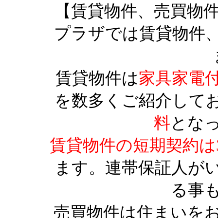
【賃貸物件、売買物
プラザでは賃貸物件
賃貸物件は
家具家電
を数多くご紹介して
料
とな
賃貸物件の短期契約は
ます。連帯保証人が
る事
売買物件は住まいを