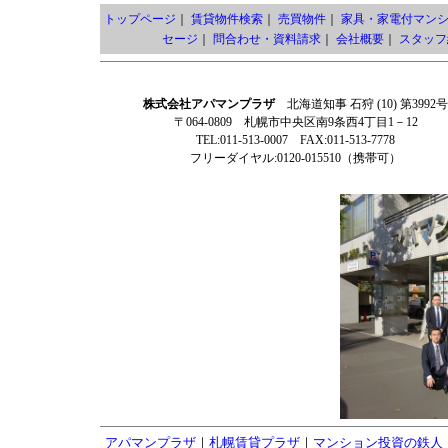
トップページ
｜
賃貸物件検索
｜
売買物件
｜
家具・家電付マン
セージ
｜
問合わせ・資料請求
｜
会社概要
｜
スタッフ
株式会社アパマンプラザ
北海道知事 石狩 (10) 第3992号
〒064-0809 札幌市中央区南9条西4丁目1－12
TEL:011-513-0007 FAX:011-513-7778
フリーダイヤル:0120-015510（携帯可）
アパマンプラザ
｜
札幌賃貸プラザ
｜
マンション投資の鉄人