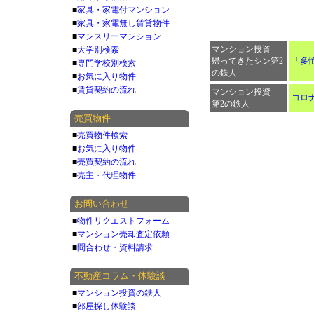
■
家具・家電付マンション
■
家具・家電無し賃貸物件
■
マンスリーマンション
マンション投資
■
大学別検索
帰ってきたシン第2
「多
■
専門学校別検索
の鉄人
■
お気に入り物件
■
賃貸契約の流れ
マンション投資
コロ
第2の鉄人
売買物件
■
売買物件検索
■
お気に入り物件
■
売買契約の流れ
■
売主・代理物件
お問い合わせ
■
物件リクエストフォーム
■
マンション売却査定依頼
■
問合わせ・資料請求
不動産コラム・体験談
■
マンション投資の鉄人
■
部屋探し体験談