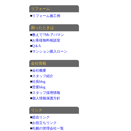
リフォーム
■
リフォーム施工例
困ったときは
■
教えて!!Mr.アパマン
■
お客様無料相談室
■
Q＆A
■
マンション購入ローン
会社情報
■
会社概要
■
スタッフ紹介
■
社長blog
■
営業blog
■
スタッフ採用情報
■
個人情報保護方針
リンク
■
総合リンク
■
お役立ちリンク
■
札幌の管理会社一覧