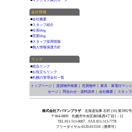
■
マンション購入ローン
会社情報
■
会社概要
■
スタッフ紹介
■
社長blog
■
営業blog
■
スタッフ採用情報
■
個人情報保護方針
リンク
■
総合リンク
■
お役立ちリンク
■
札幌の管理会社一覧
トップページ
｜
賃貸物件検索
｜
売買物件
｜
家具・家電付マン
セージ
｜
問合わせ・資料請求
｜
会社概要
｜
スタッフ
株式会社アパマンプラザ
北海道知事 石狩 (10) 第3992号
〒064-0809 札幌市中央区南9条西4丁目1－12
TEL:011-513-0007 FAX:011-513-7778
フリーダイヤル:0120-015510（携帯可）