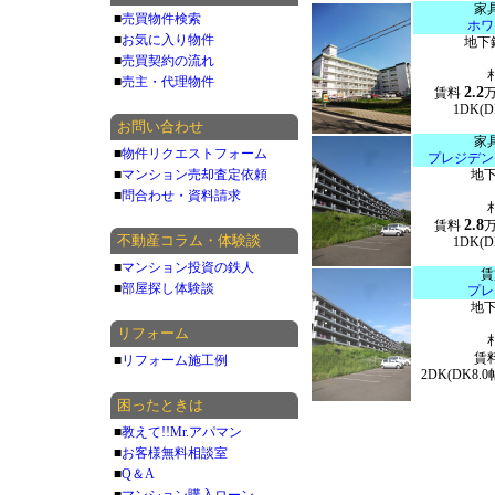
家
■
売買物件検索
ホワ
■
お気に入り物件
地下
■
売買契約の流れ
■
売主・代理物件
2.2
賃料
1DK(D
お問い合わせ
家
■
物件リクエストフォーム
プレジデン
■
マンション売却査定依頼
地下
■
問合わせ・資料請求
2.8
賃料
不動産コラム・体験談
1DK(D
■
マンション投資の鉄人
賃
■
部屋探し体験談
プレ
地下
リフォーム
賃
■
リフォーム施工例
2DK(DK8.
困ったときは
■
教えて!!Mr.アパマン
■
お客様無料相談室
■
Q＆A