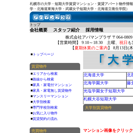
札幌市の大学・短期大学賃貸マンション・賃貸アパート物件情報
学・北海道東海大学・武蔵女子短期大学・北海道立衛生学院）
トップ
会社概要
スタッフ紹介
採用情報
株式会社アパマンプラザ 〒064-080
【営業時間】 9:10～18:30 土曜、
祝日
も
【
夏期休業のご案内
】 8月13日
■
トップページ
賃貸物件
■
エリアから検索
北海道大学
北
■
路線から検索
北海学園大学
藤
■
家具・家電付マンション
■
家具・家電無し賃貸物件
光塩学園女子短期大学
■
マンスリーマンション
札幌大谷短期大学
■
大学別検索
■
専門学校別検索
大学別賃貸物件
■
お気に入り物件
■
賃貸契約の流れ
マンション画像をクリック
売買物件