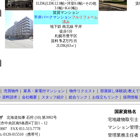
1LDK(LDK12.0帖+洋室6.0帖+その他
賃
3.0帖+K4.0帖)
賃貸マンション
平岸パークマンション
フルリフォーム
済み
地下鉄 南北線 平岸
徒歩1分
札幌市豊平区
9.2
賃料
万円/月
2LDK(63㎡)
｜
売買物件
｜
家具・家電付マンション
｜
物件リクエスト
｜
部屋探し体験談
|
教えて!
・資料請求
｜
会社概要
｜
スタッフ紹介
｜
総合リンク
｜
お役立ちリンク
｜
採用情報
国家資格名
ザ
北海道知事 石狩 (10) 第3992号
宅地建物取引士
札幌市中央区南9条西4丁目1－12
マンション管理
-0007 FAX:011-513-7778
0120-015510（携帯可）
管理業務主任者