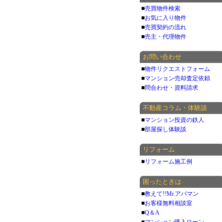
■
売買物件検索
■
お気に入り物件
■
売買契約の流れ
■
売主・代理物件
お問い合わせ
■
物件リクエストフォーム
■
マンション売却査定依頼
■
問合わせ・資料請求
不動産コラム・体験談
■
マンション投資の鉄人
■
部屋探し体験談
リフォーム
■
リフォーム施工例
困ったときは
■
教えて!!Mr.アパマン
■
お客様無料相談室
■
Q＆A