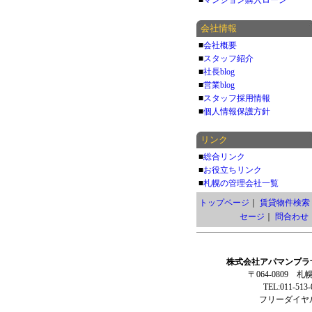
■
マンション購入ローン
会社情報
■
会社概要
■
スタッフ紹介
■
社長blog
■
営業blog
■
スタッフ採用情報
■
個人情報保護方針
リンク
■
総合リンク
■
お役立ちリンク
■
札幌の管理会社一覧
トップページ
｜
賃貸物件検索
セージ
｜
問合わせ
株式会社アパマンプラ
〒064-0809 
TEL:011-513
フリーダイヤル: