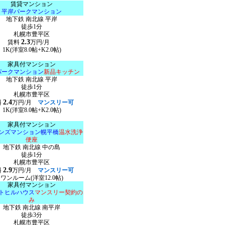
賃貸マンション
平岸パークマンション
地下鉄 南北線 平岸
徒歩1分
札幌市豊平区
2.3
賃料
万円/月
1K(洋室8.0帖+K2.0帖)
家具付マンション
パークマンション
新品キッチン
地下鉄 南北線 平岸
徒歩1分
札幌市豊平区
2.4
料
万円/月
マンスリー可
1K(洋室8.0帖+K2.0帖)
家具付マンション
ンズマンション幌平橋
温水洗浄
便座
地下鉄 南北線 中の島
徒歩1分
札幌市豊平区
2.9
料
万円/月
マンスリー可
ワンルーム(洋室12.0帖)
家具付マンション
トヒルハウス
マンスリー契約の
み
地下鉄 南北線 南平岸
徒歩3分
札幌市豊平区