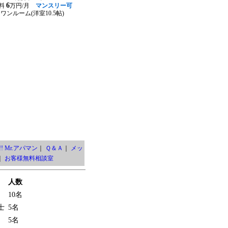
6
料
万円/月
マンスリー可
ワンルーム(洋室10.5帖)
! Mr.アパマン
｜
Ｑ＆Ａ
｜
メッ
｜
お客様無料相談室
人数
10名
士
5名
5名