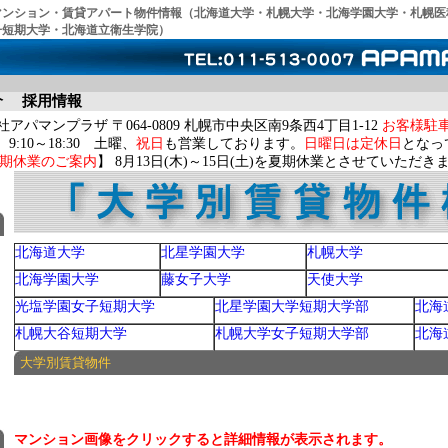
マンション・賃貸アパート物件情報（北海道大学・札幌大学・北海学園大学・札幌医
子短期大学・北海道立衛生学院）
介
採用情報
アパマンプラザ 〒064-0809 札幌市中央区南9条西4丁目1-12
お客様駐
9:10～18:30 土曜、
祝日
も営業しております。
日曜日は定休日
となっ
期休業のご案内
】 8月13日(木)～15日(土)を夏期休業とさせていただき
北海道大学
北星学園大学
札幌大学
北海学園大学
藤女子大学
天使大学
光塩学園女子短期大学
北星学園大学短期大学部
北海
札幌大谷短期大学
札幌大学女子短期大学部
北海
大学別賃貸物件
マンション画像をクリックすると詳細情報が表示されます。