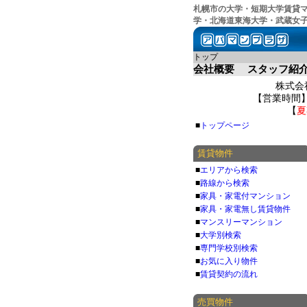
札幌市の大学・短期大学賃貸
学・北海道東海大学・武蔵女
トップ
会社概要
スタッフ紹
株式会社
【営業時間】 
【
夏
■
トップページ
賃貸物件
■
エリアから検索
■
路線から検索
■
家具・家電付マンション
■
家具・家電無し賃貸物件
■
マンスリーマンション
■
大学別検索
■
専門学校別検索
■
お気に入り物件
■
賃貸契約の流れ
売買物件