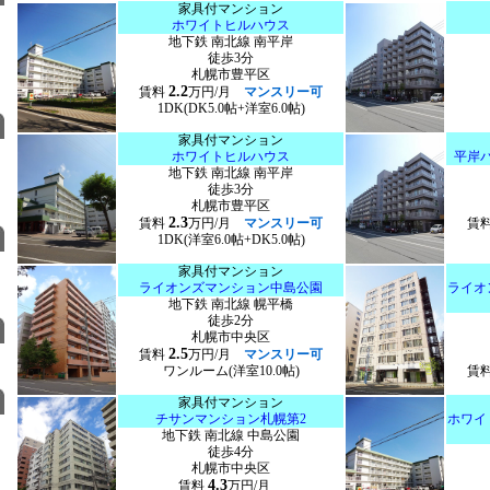
家具付マンション
ホワイトヒルハウス
地下鉄 南北線 南平岸
徒歩3分
札幌市豊平区
2.2
賃料
万円/月
マンスリー可
1DK(DK5.0帖+洋室6.0帖)
家具付マンション
ホワイトヒルハウス
平岸
地下鉄 南北線 南平岸
徒歩3分
札幌市豊平区
2.3
賃料
万円/月
マンスリー可
賃
1DK(洋室6.0帖+DK5.0帖)
家具付マンション
ライオンズマンション中島公園
ライオ
地下鉄 南北線 幌平橋
徒歩2分
札幌市中央区
2.5
賃料
万円/月
マンスリー可
ワンルーム(洋室10.0帖)
賃
家具付マンション
チサンマンション札幌第2
ホワイ
地下鉄 南北線 中島公園
徒歩4分
札幌市中央区
4.3
賃料
万円/月