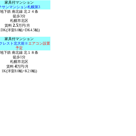
家具付マンション
チサンマンション札幌第3
地下鉄 南北線 北２４条
徒歩3分
札幌市北区
2.5
賃料
万円/月
1DK(洋室6.0帖+DK4.5帖)
家具付マンション
クレスト北大前Ⅱ
エアコン設置
予定
地下鉄 南北線 北１８条
徒歩1分
札幌市北区
4
賃料
万円/月
1K(洋室8.0帖+K2.0帖)