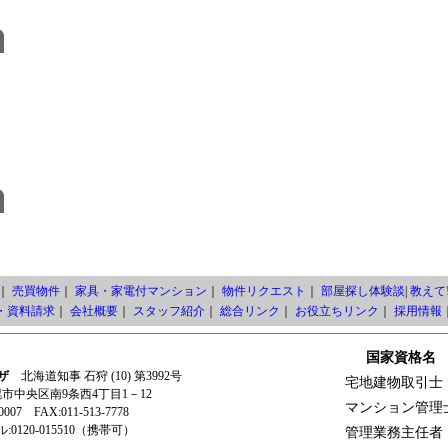
｜
売買物件
｜
家具・家電付マンション
｜
物件リクエスト
｜
部屋探し体験談
|
教えて!
・資料請求
｜
会社概要
｜
スタッフ紹介
｜
総合リンク
｜
お役立ちリンク
｜
採用情報
国家資格名
ザ
北海道知事 石狩 (10) 第3992号
宅地建物取引士
札幌市中央区南9条西4丁目1－12
マンション管理
-0007 FAX:011-513-7778
0120-015510（携帯可）
管理業務主任者