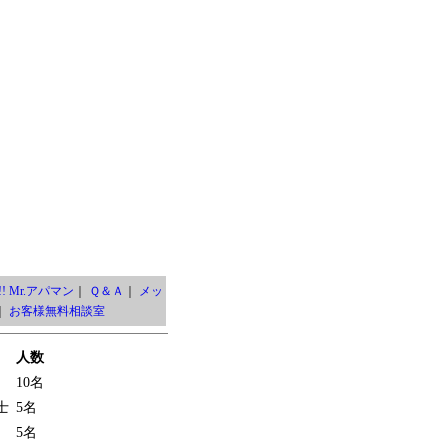
! Mr.アパマン
｜
Ｑ＆Ａ
｜
メッ
｜
お客様無料相談室
人数
10名
士
5名
5名