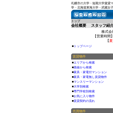
札幌市の大学・短期大学賃貸
学・北海道東海大学・武蔵女
トップ
会社概要
スタッフ紹
株式会社
【営業時間】 
【
夏
■
トップページ
賃貸物件
■
エリアから検索
■
路線から検索
■
家具・家電付マンション
■
家具・家電無し賃貸物件
■
マンスリーマンション
■
大学別検索
■
専門学校別検索
■
お気に入り物件
■
賃貸契約の流れ
売買物件