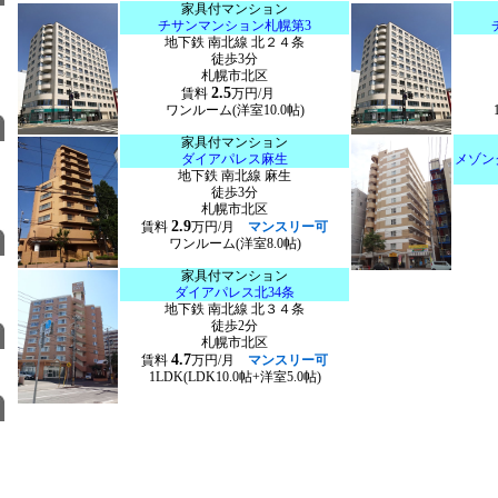
家具付マンション
チサンマンション札幌第3
地下鉄 南北線 北２４条
徒歩3分
札幌市北区
2.5
賃料
万円/月
ワンルーム(洋室10.0帖)
家具付マンション
ダイアパレス麻生
メゾン
地下鉄 南北線 麻生
徒歩3分
札幌市北区
2.9
賃料
万円/月
マンスリー可
ワンルーム(洋室8.0帖)
家具付マンション
ダイアパレス北34条
地下鉄 南北線 北３４条
徒歩2分
札幌市北区
4.7
賃料
万円/月
マンスリー可
1LDK(LDK10.0帖+洋室5.0帖)