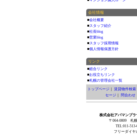
■
マンション購入ローン
会社情報
■
会社概要
■
スタッフ紹介
■
社長blog
■
営業blog
■
スタッフ採用情報
■
個人情報保護方針
リンク
■
総合リンク
■
お役立ちリンク
■
札幌の管理会社一覧
トップページ
｜
賃貸物件検索
セージ
｜
問合わせ
株式会社アパマンプラ
〒064-0809 
TEL:011-513
フリーダイヤル: