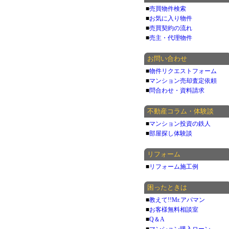
■
売買物件検索
■
お気に入り物件
■
売買契約の流れ
■
売主・代理物件
お問い合わせ
■
物件リクエストフォーム
■
マンション売却査定依頼
■
問合わせ・資料請求
不動産コラム・体験談
■
マンション投資の鉄人
■
部屋探し体験談
リフォーム
■
リフォーム施工例
困ったときは
■
教えて!!Mr.アパマン
■
お客様無料相談室
■
Q＆A