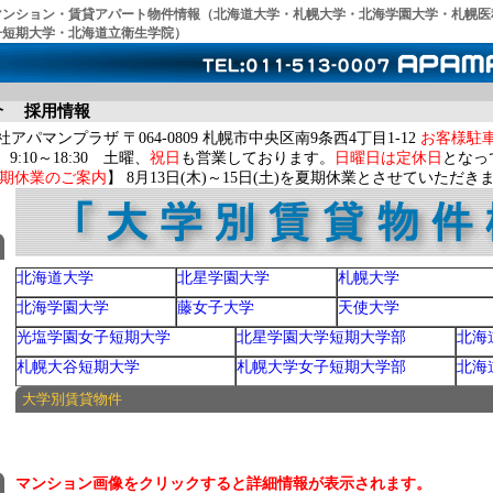
マンション・賃貸アパート物件情報（北海道大学・札幌大学・北海学園大学・札幌医
子短期大学・北海道立衛生学院）
介
採用情報
アパマンプラザ 〒064-0809 札幌市中央区南9条西4丁目1-12
お客様駐
9:10～18:30 土曜、
祝日
も営業しております。
日曜日は定休日
となっ
期休業のご案内
】 8月13日(木)～15日(土)を夏期休業とさせていただき
北海道大学
北星学園大学
札幌大学
北海学園大学
藤女子大学
天使大学
光塩学園女子短期大学
北星学園大学短期大学部
北海
札幌大谷短期大学
札幌大学女子短期大学部
北海
大学別賃貸物件
マンション画像をクリックすると詳細情報が表示されます。