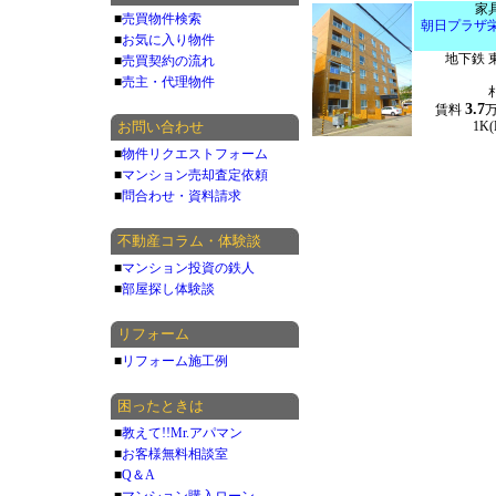
家
■
売買物件検索
朝日プラザ
■
お気に入り物件
地下鉄 
■
売買契約の流れ
■
売主・代理物件
3.7
賃料
お問い合わせ
1K(
■
物件リクエストフォーム
■
マンション売却査定依頼
■
問合わせ・資料請求
不動産コラム・体験談
■
マンション投資の鉄人
■
部屋探し体験談
リフォーム
■
リフォーム施工例
困ったときは
■
教えて!!Mr.アパマン
■
お客様無料相談室
■
Q＆A