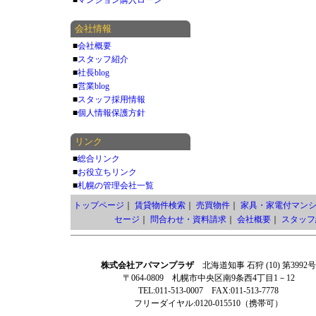
■
マンション購入ローン
会社情報
■
会社概要
■
スタッフ紹介
■
社長blog
■
営業blog
■
スタッフ採用情報
■
個人情報保護方針
リンク
■
総合リンク
■
お役立ちリンク
■
札幌の管理会社一覧
トップページ
｜
賃貸物件検索
｜
売買物件
｜
家具・家電付マン
セージ
｜
問合わせ・資料請求
｜
会社概要
｜
スタッフ
株式会社アパマンプラザ
北海道知事 石狩 (10) 第3992号
〒064-0809 札幌市中央区南9条西4丁目1－12
TEL:011-513-0007 FAX:011-513-7778
フリーダイヤル:0120-015510（携帯可）