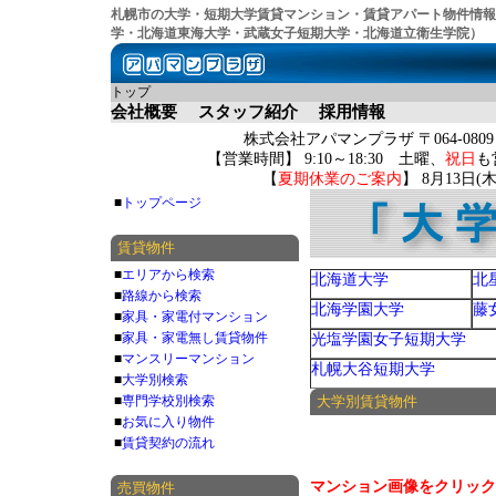
札幌市の大学・短期大学賃貸マンション・賃貸アパート物件情報
学・北海道東海大学・武蔵女子短期大学・北海道立衛生学院）
トップ
会社概要
スタッフ紹介
採用情報
株式会社アパマンプラザ 〒064-080
【営業時間】 9:10～18:30 土曜、
祝日
も
【
夏期休業のご案内
】 8月13日
■
トップページ
賃貸物件
■
エリアから検索
北海道大学
北
■
路線から検索
北海学園大学
藤
■
家具・家電付マンション
■
家具・家電無し賃貸物件
光塩学園女子短期大学
■
マンスリーマンション
札幌大谷短期大学
■
大学別検索
■
専門学校別検索
大学別賃貸物件
■
お気に入り物件
■
賃貸契約の流れ
マンション画像をクリック
売買物件