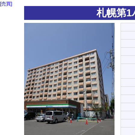
[売買]
札幌第1