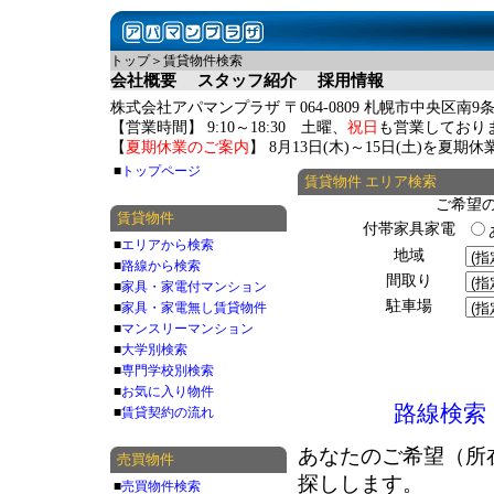
トップ＞賃貸物件検索
会社概要
スタッフ紹介
採用情報
株式会社アパマンプラザ 〒064-0809 札幌市中央区南9条
【営業時間】 9:10～18:30 土曜、
祝日
も営業しており
【
夏期休業のご案内
】 8月13日(木)～15日(土)を夏
■
トップページ
賃貸物件 エリア検索
ご希望
賃貸物件
付帯家具家電
■
エリアから検索
地域
■
路線から検索
間取り
■
家具・家電付マンション
駐車場
■
家具・家電無し賃貸物件
■
マンスリーマンション
■
大学別検索
■
専門学校別検索
■
お気に入り物件
路線検索
■
賃貸契約の流れ
あなたのご希望（所
売買物件
探しします。
■
売買物件検索