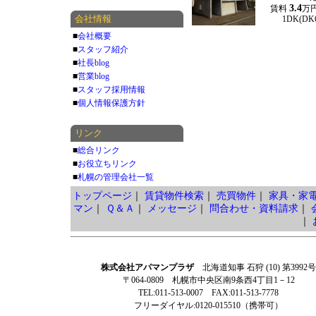
3.4
賃料
万
会社情報
1DK(DK
■
会社概要
■
スタッフ紹介
■
社長blog
■
営業blog
■
スタッフ採用情報
■
個人情報保護方針
リンク
■
総合リンク
■
お役立ちリンク
■
札幌の管理会社一覧
トップページ
｜
賃貸物件検索
｜
売買物件
｜
家具・家
マン
｜
Ｑ＆Ａ
｜
メッセージ
｜
問合わせ・資料請求
｜
｜
株式会社アパマンプラザ
北海道知事 石狩 (10) 第3992号
〒064-0809 札幌市中央区南9条西4丁目1－12
TEL:011-513-0007 FAX:011-513-7778
フリーダイヤル:0120-015510（携帯可）