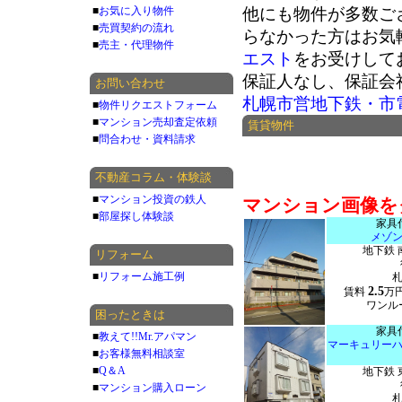
■
お気に入り物件
他にも物件が多数ご
■
売買契約の流れ
らなかった方はお気
■
売主・代理物件
エスト
をお受けして
保証人なし、保証会
お問い合わせ
札幌市営地下鉄・市
■
物件リクエストフォーム
■
マンション売却査定依頼
賃貸物件
■
問合わせ・資料請求
不動産コラム・体験談
■
マンション投資の鉄人
マンション画像を
■
部屋探し体験談
家具
メゾ
地下鉄 
リフォーム
■
リフォーム施工例
2.5
賃料
万
ワンルー
困ったときは
家具
■
教えて!!Mr.アパマン
マーキュリー
■
お客様無料相談室
■
Q＆A
地下鉄 
■
マンション購入ローン