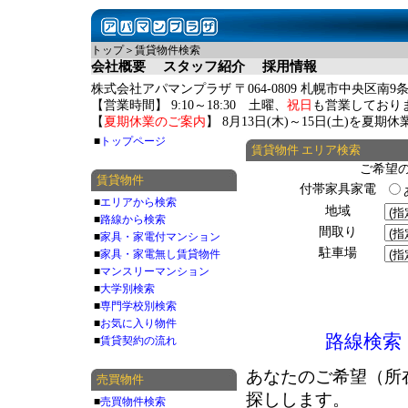
トップ＞賃貸物件検索
会社概要
スタッフ紹介
採用情報
株式会社アパマンプラザ 〒064-0809 札幌市中央区南9条
【営業時間】 9:10～18:30 土曜、
祝日
も営業しており
【
夏期休業のご案内
】 8月13日(木)～15日(土)を夏
■
トップページ
賃貸物件 エリア検索
ご希望
賃貸物件
付帯家具家電
■
エリアから検索
地域
■
路線から検索
間取り
■
家具・家電付マンション
駐車場
■
家具・家電無し賃貸物件
■
マンスリーマンション
■
大学別検索
■
専門学校別検索
■
お気に入り物件
路線検索
■
賃貸契約の流れ
あなたのご希望（所
売買物件
探しします。
■
売買物件検索