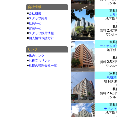
ワンルー
会社情報
家具
■
会社概要
カサ
■
スタッフ紹介
地下鉄 
■
社長blog
札
■
営業blog
2.4
賃料
万
■
スタッフ採用情報
ワンルー
■
個人情報保護方針
家具
ライオンズ
リンク
地下鉄
■
総合リンク
札
■
お役立ちリンク
2.5
賃料
万
■
札幌の管理会社一覧
ワンルー
家具
札幌第
地下鉄 
札
2.6
賃料
万
ワンルー
家具
チサンマ
地下鉄 