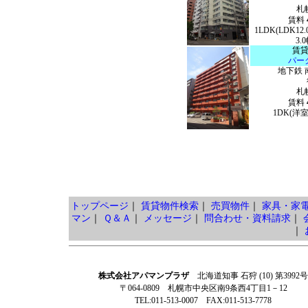
札
賃料
1LDK(LDK1
3.
賃
パー
地下鉄 
札
賃料
1DK(洋室
トップページ
｜
賃貸物件検索
｜
売買物件
｜
家具・家
マン
｜
Ｑ＆Ａ
｜
メッセージ
｜
問合わせ・資料請求
｜
｜
株式会社アパマンプラザ
北海道知事 石狩 (10) 第3992号
〒064-0809 札幌市中央区南9条西4丁目1－12
TEL:011-513-0007 FAX:011-513-7778