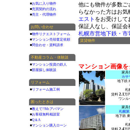
■
お気に入り物件
他にも物件が多数ご
■
売買契約の流れ
らなかった方はお気
■
売主・代理物件
エスト
をお受けして
保証人なし、保証会
お問い合わせ
札幌市営地下鉄・市
■
物件リクエストフォーム
■
マンション売却査定依頼
賃貸物件
■
問合わせ・資料請求
不動産コラム・体験談
■
マンション投資の鉄人
マンション画像を
■
部屋探し体験談
家具
カサ
地下鉄 
リフォーム
■
リフォーム施工例
札
2.1
賃料
万
ワンルー
困ったときは
家具
■
教えて!!Mr.アパマン
札幌第
■
お客様無料相談室
地下鉄 
■
Q＆A
札
■
マンション購入ローン
2.4
賃料
万