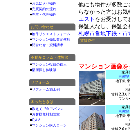
■
お気に入り物件
他にも物件が多数ご
■
売買契約の流れ
らなかった方はお気
■
売主・代理物件
エスト
をお受けして
保証人なし、保証会
お問い合わせ
札幌市営地下鉄・市
■
物件リクエストフォーム
■
マンション売却査定依頼
賃貸物件
■
問合わせ・資料請求
不動産コラム・体験談
■
マンション投資の鉄人
マンション画像を
■
部屋探し体験談
家具
札幌第
地下鉄 
リフォーム
■
リフォーム施工例
札
2.3
賃料
万
ワンルー
困ったときは
家具
■
教えて!!Mr.アパマン
札幌第
■
お客様無料相談室
地下鉄 
■
Q＆A
札
■
マンション購入ローン
2.6
賃料
万