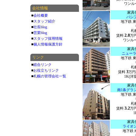
ワンルー
会社情報
家具
■
会社概要
パシ
■
スタッフ紹介
地下鉄 
■
社長blog
札
■
営業blog
2.8
賃料
万
■
スタッフ採用情報
ワンルー
■
個人情報保護方針
家具
ニュー
リンク
地下鉄 
■
総合リンク
札
■
お役立ちリンク
3
賃料
万円
■
札幌の管理会社一覧
1K(洋室
家具
南1条グラ
地下鉄 
札
3.2
賃料
万
1
家具
ライオ
地下鉄 