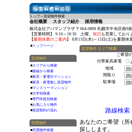
トップ＞賃貸物件検索
会社概要
スタッフ紹介
採用情報
株式会社アパマンプラザ 〒064-0809 札幌市中央区南9条
【営業時間】 9:10～18:30 土曜、
祝日
も営業しており
【
夏期休業のご案内
】 8月13日(木)～15日(土)を夏
■
トップページ
賃貸物件 エリア検索
ご希望
賃貸物件
付帯家具家電
■
エリアから検索
地域
■
路線から検索
間取り
■
家具・家電付マンション
駐車場
■
家具・家電無し賃貸物件
■
マンスリーマンション
■
大学別検索
■
専門学校別検索
■
お気に入り物件
路線検索
■
賃貸契約の流れ
あなたのご希望（所
売買物件
探しします。
■
売買物件検索