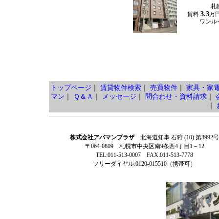
札
3.3
賃料
万
ワンルー
トップページ
｜
賃貸物件検索
｜
売買物件
｜
家具・家
マン
｜
Ｑ＆Ａ
｜
メッセージ
｜
問合わせ・資料請求
｜
｜
株式会社アパマンプラザ
北海道知事 石狩 (10) 第3992号
〒064-0809 札幌市中央区南9条西4丁目1－12
TEL:011-513-0007 FAX:011-513-7778
フリーダイヤル:0120-015510（携帯可）