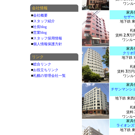
ワンルー
会社情報
家具
■
会社概要
セザー
■
スタッフ紹介
地下鉄 
■
社長blog
札
■
営業blog
2.9
賃料
万
■
スタッフ採用情報
ワンルー
■
個人情報保護方針
家具
クリオ
リンク
地下鉄 
■
総合リンク
札
■
お役立ちリンク
3
賃料
万円
■
札幌の管理会社一覧
ワンルー
家具
チサンマンシ
地下鉄 東西
札
賃料
ワンルー
家具
ライオンズ
地下鉄 