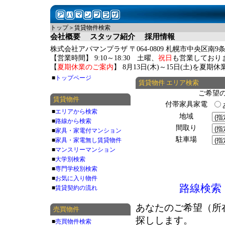
トップ＞賃貸物件検索
会社概要
スタッフ紹介
採用情報
株式会社アパマンプラザ 〒064-0809 札幌市中央区南9条
【営業時間】 9:10～18:30 土曜、
祝日
も営業しており
【
夏期休業のご案内
】 8月13日(木)～15日(土)を夏
■
トップページ
賃貸物件 エリア検索
ご希望
賃貸物件
付帯家具家電
■
エリアから検索
地域
■
路線から検索
間取り
■
家具・家電付マンション
駐車場
■
家具・家電無し賃貸物件
■
マンスリーマンション
■
大学別検索
■
専門学校別検索
■
お気に入り物件
路線検索
■
賃貸契約の流れ
あなたのご希望（所
売買物件
探しします。
■
売買物件検索