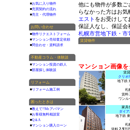
■
お気に入り物件
他にも物件が多数ご
■
売買契約の流れ
らなかった方はお気
■
売主・代理物件
エスト
をお受けして
保証人なし、保証会
お問い合わせ
札幌市営地下鉄・市
■
物件リクエストフォーム
■
マンション売却査定依頼
賃貸物件
■
問合わせ・資料請求
不動産コラム・体験談
■
マンション投資の鉄人
マンション画像を
■
部屋探し体験談
賃
クリオ
地下鉄 
リフォーム
■
リフォーム施工例
札
賃料
ワンルー
困ったときは
家具
■
教えて!!Mr.アパマン
ダイア
■
お客様無料相談室
地下鉄 
■
Q＆A
札
■
マンション購入ローン
2.9
賃料
万