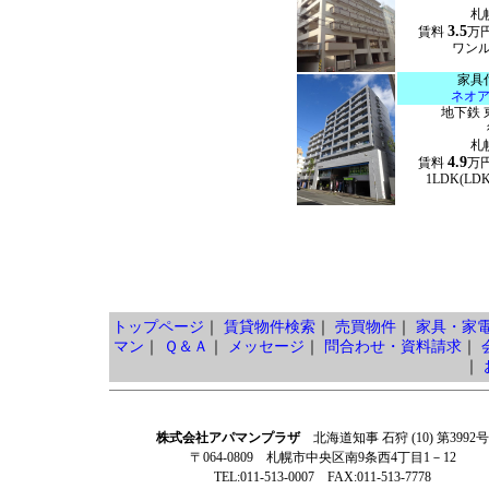
札
3.5
賃料
万
ワンルー
家具
ネオ
地下鉄 
札
4.9
賃料
万
1LDK(LD
トップページ
｜
賃貸物件検索
｜
売買物件
｜
家具・家
マン
｜
Ｑ＆Ａ
｜
メッセージ
｜
問合わせ・資料請求
｜
｜
株式会社アパマンプラザ
北海道知事 石狩 (10) 第3992号
〒064-0809 札幌市中央区南9条西4丁目1－12
TEL:011-513-0007 FAX:011-513-7778