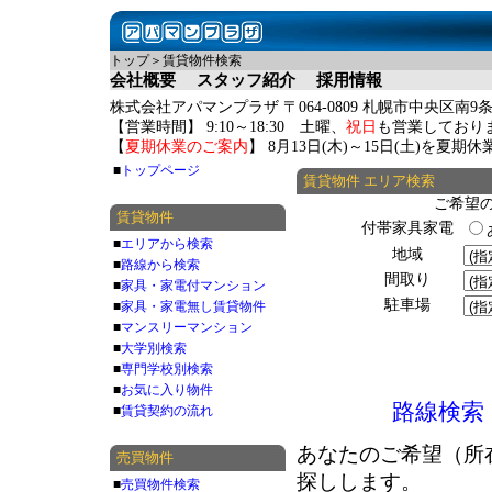
トップ＞賃貸物件検索
会社概要
スタッフ紹介
採用情報
株式会社アパマンプラザ 〒064-0809 札幌市中央区南9条
【営業時間】 9:10～18:30 土曜、
祝日
も営業しており
【
夏期休業のご案内
】 8月13日(木)～15日(土)を夏
■
トップページ
賃貸物件 エリア検索
ご希望
賃貸物件
付帯家具家電
■
エリアから検索
地域
■
路線から検索
間取り
■
家具・家電付マンション
駐車場
■
家具・家電無し賃貸物件
■
マンスリーマンション
■
大学別検索
■
専門学校別検索
■
お気に入り物件
路線検索
■
賃貸契約の流れ
あなたのご希望（所
売買物件
探しします。
■
売買物件検索