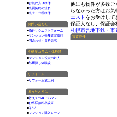
■
お気に入り物件
他にも物件が多数ご
■
売買契約の流れ
らなかった方はお気
■
売主・代理物件
エスト
をお受けして
保証人なし、保証会
お問い合わせ
札幌市営地下鉄・市
■
物件リクエストフォーム
■
マンション売却査定依頼
賃貸物件
■
問合わせ・資料請求
不動産コラム・体験談
■
マンション投資の鉄人
■
部屋探し体験談
リフォーム
■
リフォーム施工例
困ったときは
■
教えて!!Mr.アパマン
■
お客様無料相談室
■
Q＆A
■
マンション購入ローン