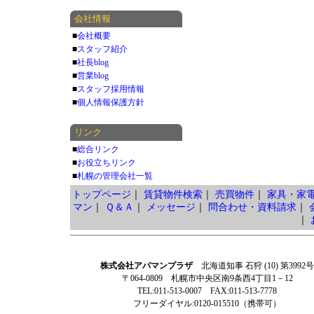
会社情報
■
会社概要
■
スタッフ紹介
■
社長blog
■
営業blog
■
スタッフ採用情報
■
個人情報保護方針
リンク
■
総合リンク
■
お役立ちリンク
■
札幌の管理会社一覧
トップページ
｜
賃貸物件検索
｜
売買物件
｜
家具・家
マン
｜
Ｑ＆Ａ
｜
メッセージ
｜
問合わせ・資料請求
｜
｜
株式会社アパマンプラザ
北海道知事 石狩 (10) 第3992号
〒064-0809 札幌市中央区南9条西4丁目1－12
TEL:011-513-0007 FAX:011-513-7778
フリーダイヤル:0120-015510（携帯可）